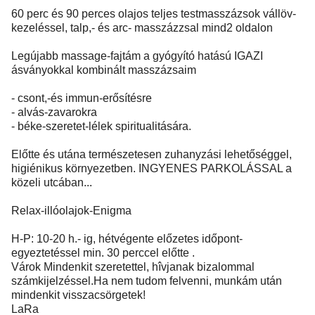
60 perc és 90 perces olajos teljes testmasszázsok vállöv-
kezeléssel, talp,- és arc- masszázzsal mind2 oldalon
Legújabb massage-fajtám a gyógyító hatású IGAZI
ásványokkal kombinált masszázsaim
- csont,-és immun-erősítésre
- alvás-zavarokra
- béke-szeretet-lélek spiritualitására.
Előtte és utána természetesen zuhanyzási lehetőséggel,
higiénikus környezetben. INGYENES PARKOLÁSSAL a
közeli utcában...
Relax-illóolajok-Enigma
H-P: 10-20 h.- ig, hétvégente előzetes időpont-
egyeztetéssel min. 30 perccel előtte .
Várok Mindenkit szeretettel, hîvjanak bizalommal
számkijelzéssel.Ha nem tudom felvenni, munkám után
mindenkit visszacsörgetek!
LaRa