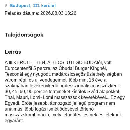
Budapest
,
III. kerület
Feladás dátuma: 2026.08.03 13:26
Tulajdonságok
Leírás
A III.KERÜLETBEN, A BÉCSI ÚTI GO BUDÁtól, volt
Eurocentertől 5 percre, az Óbudai Burger Kingnél,
Tesconál egy nyugodt, madárcsicsegős üzlethelyiségben
várom régi, és új vendégeimet, több mint 16 éve a
szakmában tevékenykedő professzionális masszőzként.
30, 45, 60, 90 perces termineket kínálok Svéd alapokkal,
Thai, Mauri, Lomi- Lomi masszázsok keverékével... Ez egy
Egyedi, Erőteljesebb, átmozgató jellegű program nem
unalmas, több fogás ismétlődésével történő
masszázskombináció, mely felüdülés testnek és léleknek
egyaránt.