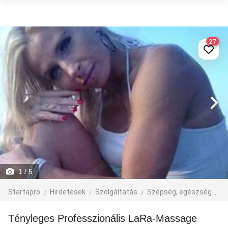
27
1
/ 5
Startapro
Hirdetések
Szolgáltatás
Szépség, egészség
M
Tényleges Professzionális LaRa-Massage