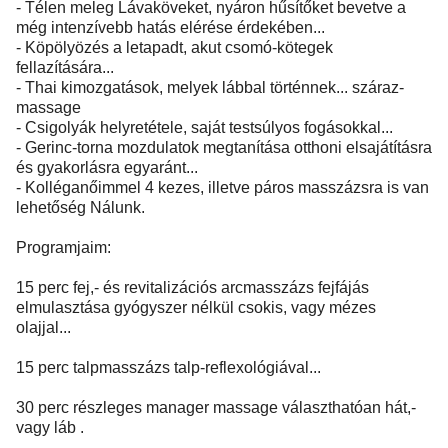
- Télen meleg Lávaköveket, nyáron hűsítőket bevetve a
még intenzívebb hatás elérése érdekében...
- Köpölyözés a letapadt, akut csomó-kötegek
fellazítására...
- Thai kimozgatások, melyek lábbal történnek... száraz-
massage
- Csigolyák helyretétele, saját testsúlyos fogásokkal...
- Gerinc-torna mozdulatok megtanítása otthoni elsajátításra
és gyakorlásra egyaránt...
- Kolléganőimmel 4 kezes, illetve páros masszázsra is van
lehetőség Nálunk.
Programjaim:
15 perc fej,- és revitalizációs arcmasszázs fejfájás
elmulasztása gyógyszer nélkül csokis, vagy mézes
olajjal...
15 perc talpmasszázs talp-reflexológiával...
30 perc részleges manager massage választhatóan hát,-
vagy láb .