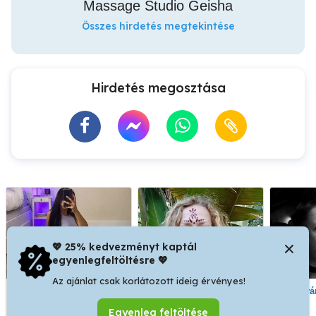
Massage Studio Geisha
Összes hirdetés megtekintése
Hirdetés megosztása
💖 25% kedvezményt kaptál
egyenlegfeltöltésre 💖
Az ajánlat csak korlátozott ideig érvényes!
Masszázs akár még ma!
Aromaterápiás
Ny
Budapest Astoria
stresszoldó vagy frissítő-
Egyenleg feltöltése
izomlazító