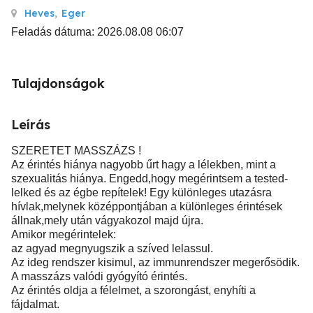
Heves
,
Eger
Feladás dátuma: 2026.08.08 06:07
Tulajdonságok
Leírás
SZERETET MASSZÁZS !
Az érintés hiánya nagyobb űrt hagy a lélekben, mint a
szexualitás hiánya. Engedd,hogy megérintsem a tested-
lelked és az égbe repítelek! Egy különleges utazásra
hívlak,melynek középpontjában a különleges érintések
állnak,mely után vágyakozol majd újra.
Amikor megérintelek:
az agyad megnyugszik a szíved lelassul.
Az ideg rendszer kisimul, az immunrendszer megerősödik.
A masszázs valódi gyógyító érintés.
Az érintés oldja a félelmet, a szorongást, enyhíti a
fájdalmat.