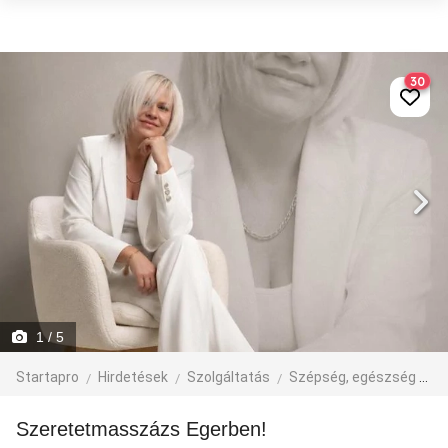
30
1
/ 5
Startapro
Hirdetések
Szolgáltatás
Szépség, egészség
M
Szeretetmasszázs Egerben!