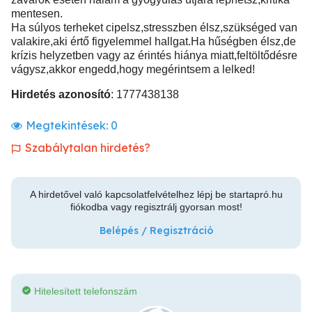
mentesen.
Ha súlyos terheket cipelsz,stresszben élsz,szükséged van
valakire,aki értő figyelemmel hallgat.Ha hűségben élsz,de
krízis helyzetben vagy az érintés hiánya miatt,feltöltődésre
vágysz,akkor engedd,hogy megérintsem a lelked!
Hirdetés azonosító
: 1777438138
Megtekintések:
0
Szabálytalan hirdetés?
A hirdetővel való kapcsolatfelvételhez lépj be startapró.hu
fiókodba vagy regisztrálj gyorsan most!
Belépés / Regisztráció
Hitelesített telefonszám