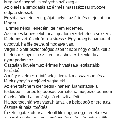
Még az éhségnél is mélyebb szükséglet.
Az ölelés,a simogatás,az érintés masszázzsal ötvözve
oldja a stresszt.
Érezd a szeretet energiáját,melyet az érintés ereje lobbant
lángra.
"Érintés nélkül lehet élni,de nem érdemes."
Az érintés képes felülírni a fájdalomérzetet. Sőt, csökken a
félelemérzet, és oldódik a stressz. Egy beteg is hamarabb
gyógyul, ha ölelgetve, simogatva van.
Virginia Satir pszichológus szerint napi négy ölelés kell a
túléléshez, nyolc a szinten tartáshoz és tizenkettő a
gyarapodáshoz
Osztatlan figyelem,az érintés hivatása,a legtisztább
forrásból.
A mély érzelmes érintések jellemzik masszázsom,és a
lélek gyógyító erejével segítelek!
Az energiát nem kiengedjük,hanem áramoltatjuk a
testedben. Tartós fejlődésed várható,ha megbízol bennem
és elsajátítod a tanítást,ujjá éleszti a férfit!
Ha szeretet hiányos vagy,hiányzik a befogadó energia,az
őszinte érintés ,törődés.
Érzelmi gátak oldása, felnőtt film függőség,önértékelési
zavarok esetén nálam a gyógyulás útjára léphetsz,kritika