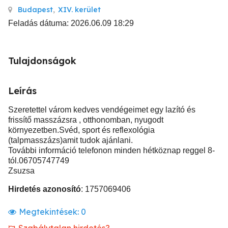
Budapest
,
XIV. kerület
Feladás dátuma: 2026.06.09 18:29
Tulajdonságok
Leírás
Szeretettel várom kedves vendégeimet egy lazító és
frissítő masszázsra , otthonomban, nyugodt
környezetben.Svéd, sport és reflexológia
(talpmasszázs)amit tudok ajánlani.
További információ telefonon minden hétköznap reggel 8-
tól.06705747749
Zsuzsa
Hirdetés azonosító
: 1757069406
Megtekintések:
0