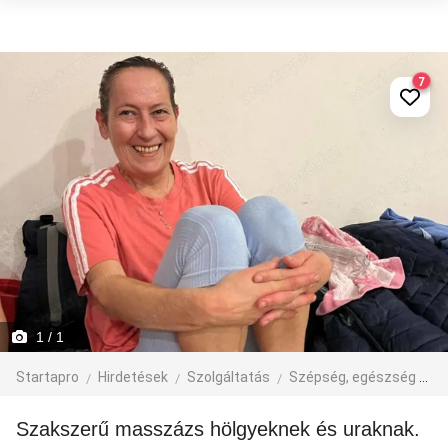
7
1
/ 1
Startapro
Hirdetések
Szolgáltatás
Szépség, egészség
M
Szakszerű masszázs hölgyeknek és uraknak.