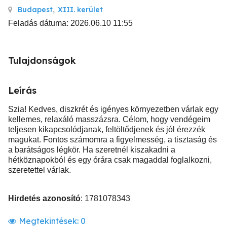
Budapest
,
XIII. kerület
Feladás dátuma: 2026.06.10 11:55
Tulajdonságok
Leírás
Szia! Kedves, diszkrét és igényes környezetben várlak egy
kellemes, relaxáló masszázsra. Célom, hogy vendégeim
teljesen kikapcsolódjanak, feltöltődjenek és jól érezzék
magukat. Fontos számomra a figyelmesség, a tisztaság és
a barátságos légkör. Ha szeretnél kiszakadni a
hétköznapokból és egy órára csak magaddal foglalkozni,
szeretettel várlak.
Hirdetés azonosító
: 1781078343
Megtekintések:
0