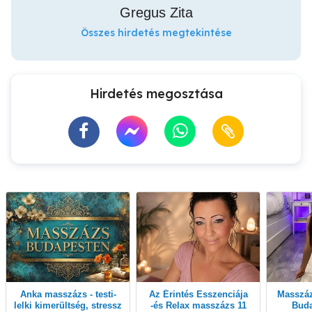
Gregus Zita
Összes hirdetés megtekintése
Hirdetés megosztása
Anka masszázs - testi-
Az Érintés Esszenciája
Masszázs akár még ma!
lelki kimerültség, stressz
-és Relax masszázs 11
Buda