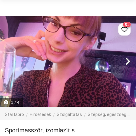
31
1
/ 4
Startapro
Hirdetések
Szolgáltatás
Szépség, egészség
M
Sportmasszőr, izomlazít s