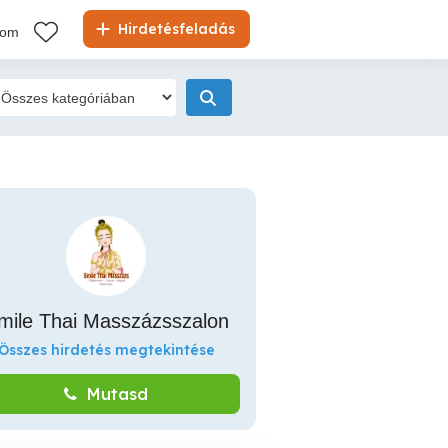
Hirdetésfeladás
kom
mile Thai Masszázsszalon
Összes hirdetés megtekintése
Mutasd