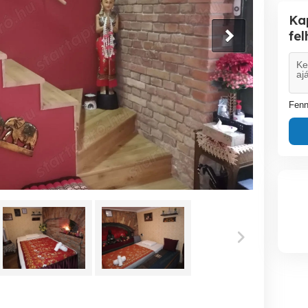
Ka
fe
Fenn