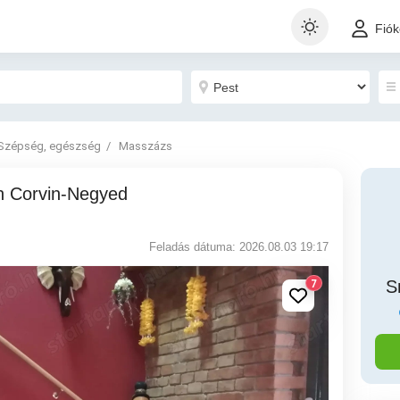
Fió
Szépség, egészség
Masszázs
Feladás dátuma: 2026.08.03 19:17
7
S