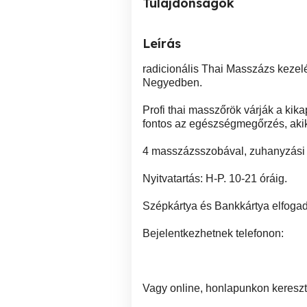
Tulajdonságok
Leírás
radicionális Thai Masszázs kezelés
Negyedben.
Profi thai masszőrök várják a kika
fontos az egészségmegőrzés, akik 
4 masszázsszobával, zuhanyzási 
Nyitvatartás: H-P. 10-21 óráig.
Szépkártya és Bankkártya elfogad
Bejelentkezhetnek telefonon:
Vagy online, honlapunkon kereszt