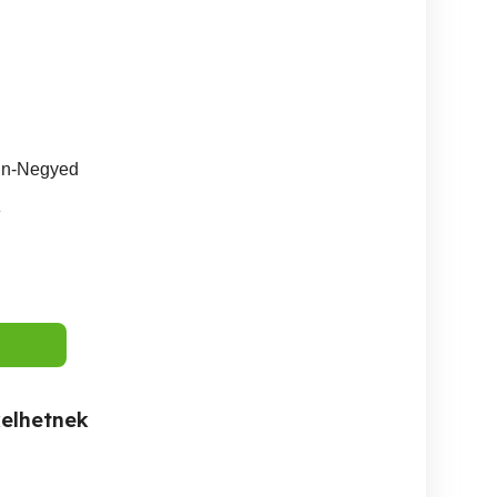
in-Negyed
8
kelhetnek