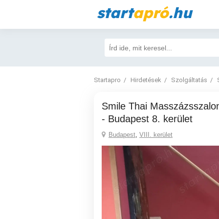
start
apró
.hu
Startapro
Hirdetések
Szolgáltatás
Smile Thai Masszázsszalon Corvin-Negyed
- Budapest 8. kerület
Budapest
,
VIII. kerület