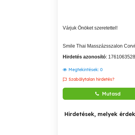
Várjuk Önöket szeretettel!
Smile Thai Masszázsszalon Corv
Hirdetés azonosító
: 176106352
Megtekintések:
0
Szabálytalan hirdetés?
Mutasd
Hirdetések, melyek érde