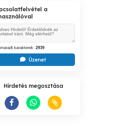
pcsolatfelvétel a
lhasználóval
maradt karakterek:
2939
Üzenet
Hirdetés megosztása