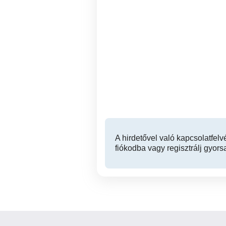
Anka masszázs - testi-lelki
1055 Budapest Balassi
kimerültség elleni
masszázs - relaxáció,
felfrissülés Budapesten
IX. kerület
A hirdetővel való kapcsolatfelv
fiókodba vagy regisztrálj gyors