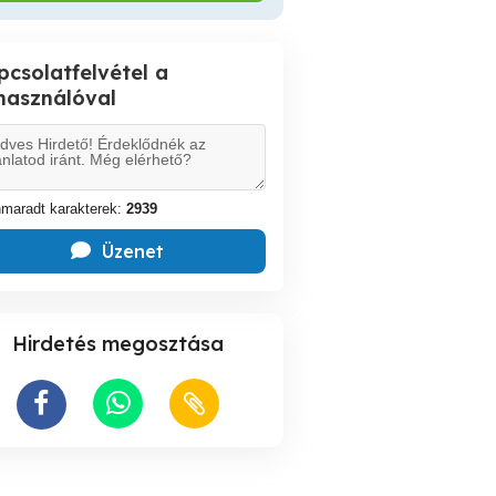
pcsolatfelvétel a
lhasználóval
maradt karakterek:
2939
Üzenet
Hirdetés megosztása