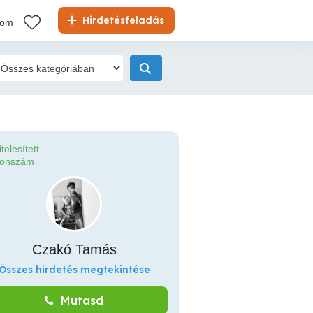
Hirdetésfeladás
kom
itelesített
fonszám
Czakó Tamás
Összes hirdetés megtekintése
Mutasd