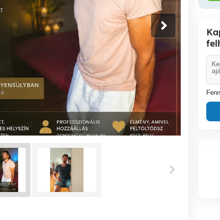
Ka
fe
Fenn