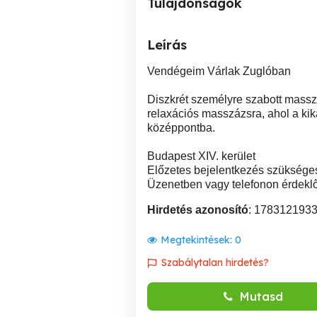
Tulajdonságok
Leírás
Vendégeim Várlak Zuglóban
Diszkrét személyre szabott massz
relaxációs masszázsra, ahol a kika
középpontba.
Budapest XIV. kerület
Előzetes bejelentkezés szüksége
Üzenetben vagy telefonon érdekl
Hirdetés azonosító
: 178312193
Megtekintések:
0
Szabálytalan hirdetés?
Mutasd