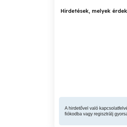
Hirdetések, melyek érde
Masszázs akár még ma!
Aromaterápiás stresszoldó
Budapest Astoria
va
sv
ill
V. kerület
A hirdetővel való kapcsolatfelv
fiókodba vagy regisztrálj gyors