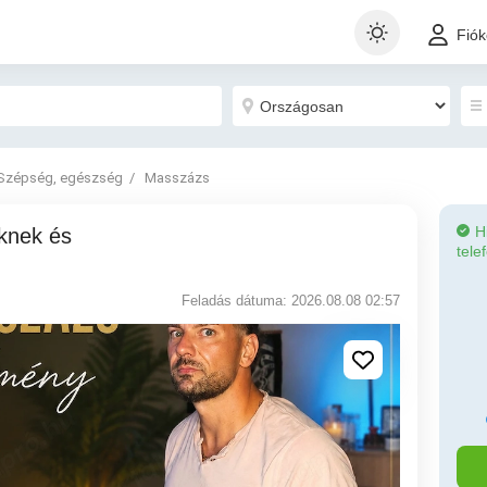
Fió
Szépség, egészség
Masszázs
H
tele
Feladás dátuma: 2026.08.08 02:57