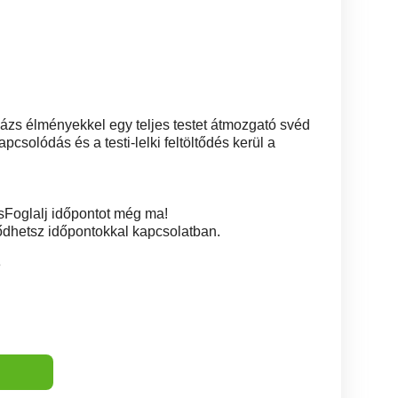
ázs élményekkel egy teljes testet átmozgató svéd
pcsolódás és a testi-lelki feltöltődés kerül a
sFoglalj időpontot még ma!
ődhetsz időpontokkal kapcsolatban.
3