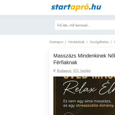
start
apró
.hu
Startapro
Hirdetések
Szolgáltatás
Masszázs Mindenkinek Nőknek és
Férfiaknak
Budapest
,
XIV. kerület