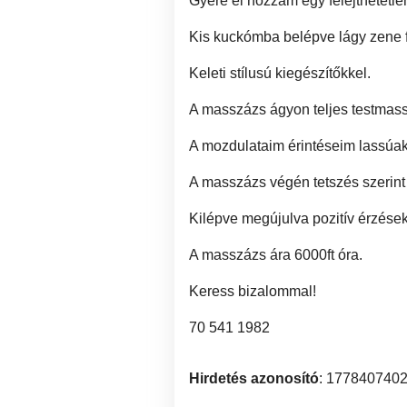
Gyere el hozzám egy felejthetetle
Kis kuckómba belépve lágy zene fo
Keleti stílusú kiegészítőkkel.
A masszázs ágyon teljes testmass
A mozdulataim érintéseim lassúak
A masszázs végén tetszés szerin
Kilépve megújulva pozitív érzések
A masszázs ára 6000ft óra.
Keress bizalommal!
70 541 1982
Hirdetés azonosító
: 177840740