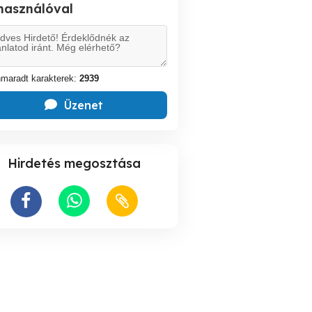
lhasználóval
maradt karakterek:
2939
Üzenet
Hirdetés megosztása