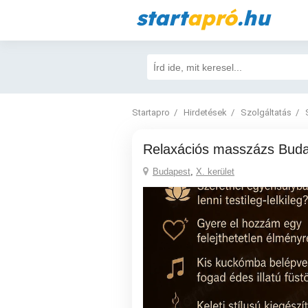
start
apró
.hu
Startapro
Hirdetések
Szolgáltatás
Relaxációs masszázs Bud
Budapest
,
X. kerület