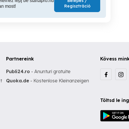
ételhez lépj be startapró.hu
Belépés /
Regisztráció
an most!
Partnereink
Kövess min
Publi24.ro
- Anunturi gratuite
t
Quoka.de
- Kostenlose Kleinanzeigen
Töltsd le i