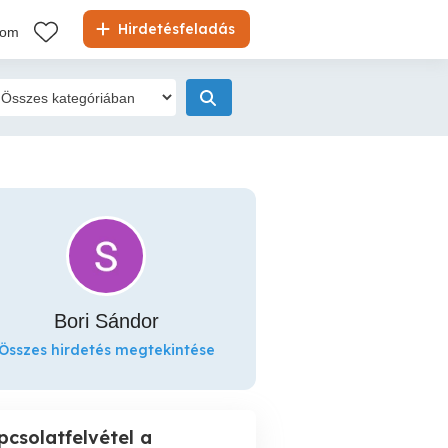
Hirdetésfeladás
kom
Bori Sándor
Összes hirdetés megtekintése
pcsolatfelvétel a