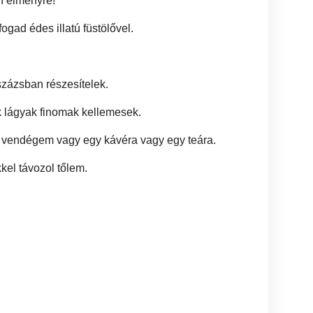
n élményre!
gad édes illatú füstölővel.
zázsban részesítelek.
 lágyak finomak kellemesek.
t vendégem vagy egy kávéra vagy egy teára.
kel távozol tőlem.
2