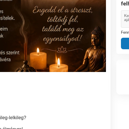
fe
Fenn
leg-lelkileg?