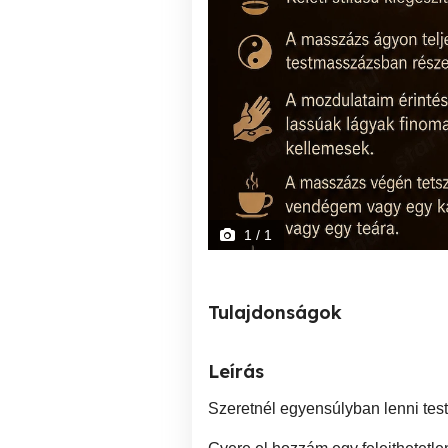
1
/ 1
Tulajdonságok
Leírás
Szeretnél egyensúlyban lenni testi