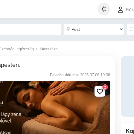
Fió
Szépség, egészség
Masszázs
apesten.
Feladás dátuma: 2026.07.06 19:38
2
Ka