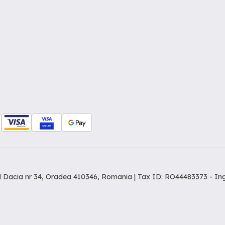
dul Dacia nr 34, Oradea 410346, Romania | Tax ID: RO44483373 -
In