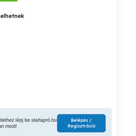
kelhetnek
Tantra-masszazs stressz
Nyirokmasszázs Pécsen
masszőrtől Pécs
oldás testi-lelki blokkok
kiszá
feloldása Pécs
Pécs
Pécs
ételhez lépj be startapró.hu
Belépés /
Regisztráció
an most!