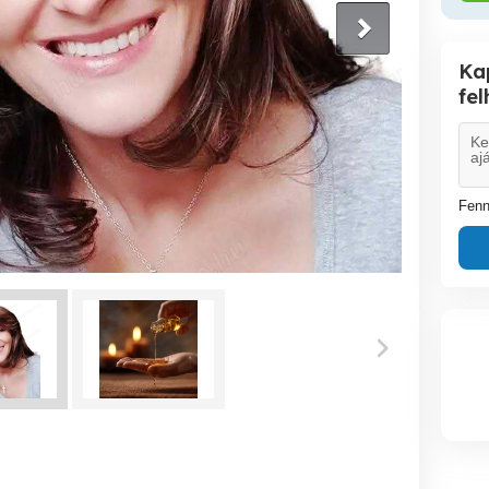
Ka
fe
Fenn