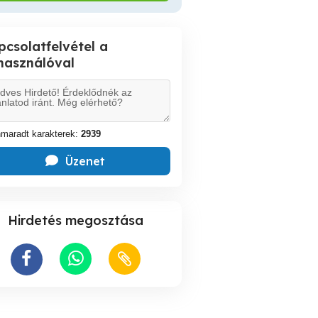
pcsolatfelvétel a
lhasználóval
maradt karakterek:
2939
Üzenet
Hirdetés megosztása