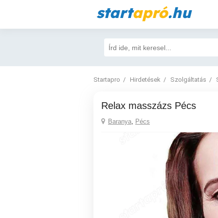
start
apró
.hu
Startapro
Hirdetések
Szolgáltatás
Relax masszázs Pécs
Baranya
,
Pécs