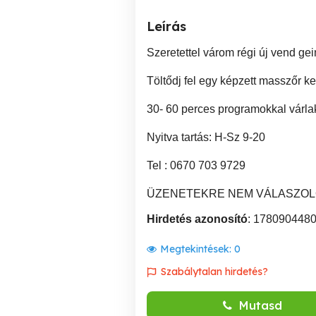
Leírás
Szeretettel várom régi új vend gei
Töltődj fel egy képzett masszőr kez
30- 60 perces programokkal várlak
Nyitva tartás: H-Sz 9-20
Tel : 0670 703 9729
ÜZENETEKRE NEM VÁLASZOLO
Hirdetés azonosító
: 178090448
Megtekintések:
0
Szabálytalan hirdetés?
Mutasd