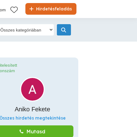
Hirdetésfeladás
kom
itelesített
fonszám
Aniko Fekete
Összes hirdetés megtekintése
Mutasd