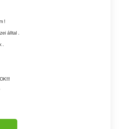
m !
ei álltal .
 .
K!!!
0