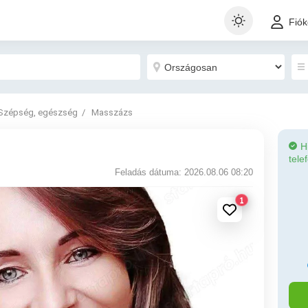
Fió
Szépség, egészség
Masszázs
H
tele
Feladás dátuma: 2026.08.06 08:20
1