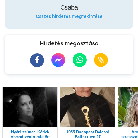
Csaba
Összes hirdetés megtekintése
Hirdetés megosztása
Nyári szünet. Kérlek
1055 Budapest Balassi
Aromaterápiás
olvasd végig mielőtt
Bálint utca 27
stresszol