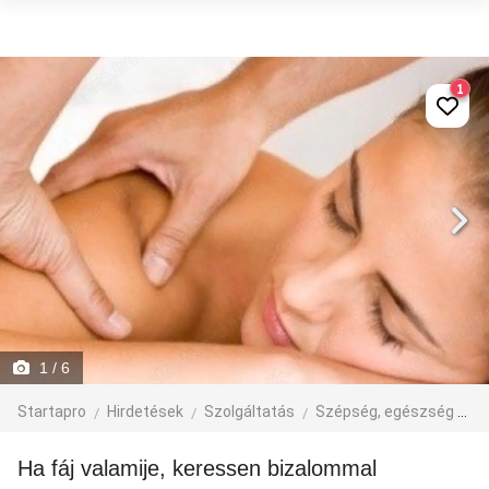
1
1
/ 6
Startapro
Hirdetések
Szolgáltatás
Szépség, egészség
M
Ha fáj valamije, keressen bizalommal