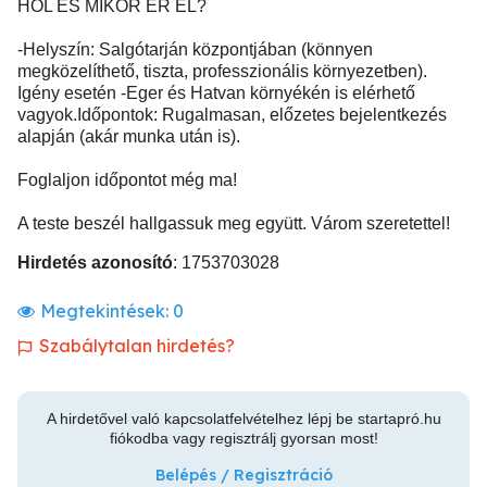
HOL ÉS MIKOR ÉR EL?
-Helyszín: Salgótarján központjában (könnyen
megközelíthető, tiszta, professzionális környezetben).
Igény esetén -Eger és Hatvan környékén is elérhető
vagyok.Időpontok: Rugalmasan, előzetes bejelentkezés
alapján (akár munka után is).
Foglaljon időpontot még ma!
A teste beszél hallgassuk meg együtt. Várom szeretettel!
Hirdetés azonosító
: 1753703028
Megtekintések:
0
Szabálytalan hirdetés?
A hirdetővel való kapcsolatfelvételhez lépj be startapró.hu
fiókodba vagy regisztrálj gyorsan most!
Belépés / Regisztráció