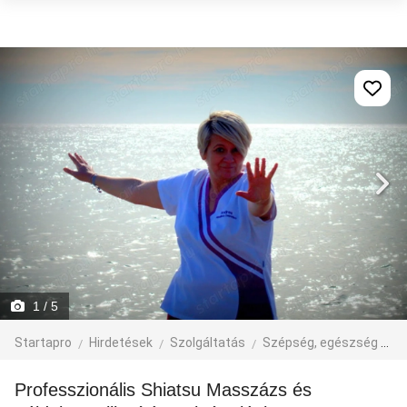
1
/ 5
Startapro
Hirdetések
Szolgáltatás
Szépség, egészség
M
Professzionális Shiatsu Masszázs és