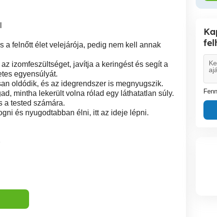
l
Ka
fe
ás a felnőtt élet velejárója, pedig nem kell annak
z izomfeszültséget, javítja a keringést és segít a
etes egyensúlyát.
osan oldódik, és az idegrendszer is megnyugszik.
Fenn
 mintha lekerült volna rólad egy láthatatlan súly.
 a tested számára.
ni és nyugodtabban élni, itt az ideje lépni.
2