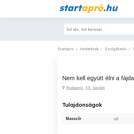
start
apró
.hu
Startapro
Hirdetések
Szolgáltatás
Nem kell együtt élni a fáj
Budapest
,
XX. kerület
Tulajdonságok
Masszőr
nő