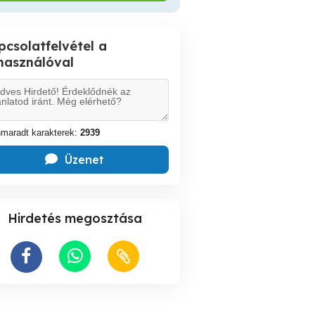
pcsolatfelvétel a
lhasználóval
maradt karakterek:
2939
Üzenet
Hirdetés megosztása