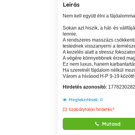
Leírás
Nem kell együtt élni a fájdalomma
Sokan azt hiszik, a hát- és vállfáj
lennie.
A rendszeres masszázs csökkenti a
testednek visszanyerni a termész
A kezelés alatt a stressz fokozat
A végére könnyebbnek érzed magad,
Ez nem luxus, hanem karbantartás
Ha szeretnél fájdalom nélkül mozog
Várom a hívásod H-P 9-19 között!
Hirdetés azonosító
: 177823028
Megtekintések:
0
Szabálytalan hirdetés?
Mutasd