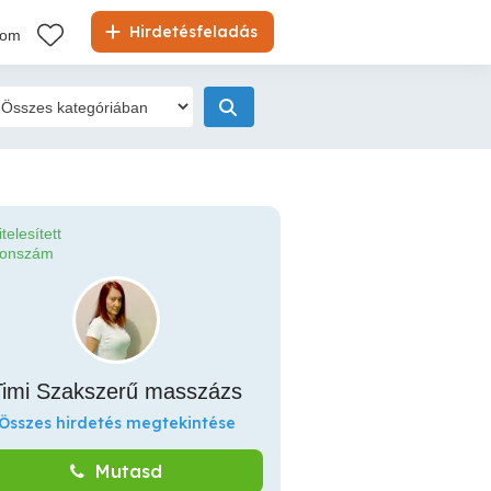
Hirdetésfeladás
kom
itelesített
fonszám
Timi Szakszerű masszázs
Összes hirdetés megtekintése
Mutasd