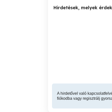
Hirdetések, melyek érde
Masszázs akár még ma!
Aromaterápiás stresszoldó
Budapest Astoria
va
sv
ill
V. kerület
A hirdetővel való kapcsolatfelv
fiókodba vagy regisztrálj gyors