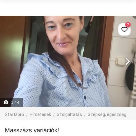
7
1
/ 4
Startapro
Hirdetések
Szolgáltatás
Szépség, egészség
M
Masszázs variációk!