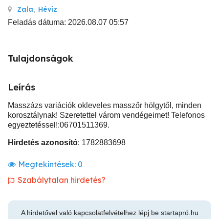
Zala
,
Hévíz
Feladás dátuma: 2026.08.07 05:57
Tulajdonságok
Leírás
Masszázs variációk okleveles masszőr hölgytől, minden
korosztálynak! Szeretettel várom vendégeimet! Telefonos
egyeztetéssel!:06701511369.
Hirdetés azonosító
: 1782883698
Megtekintések:
0
Szabálytalan hirdetés?
A hirdetővel való kapcsolatfelvételhez lépj be startapró.hu