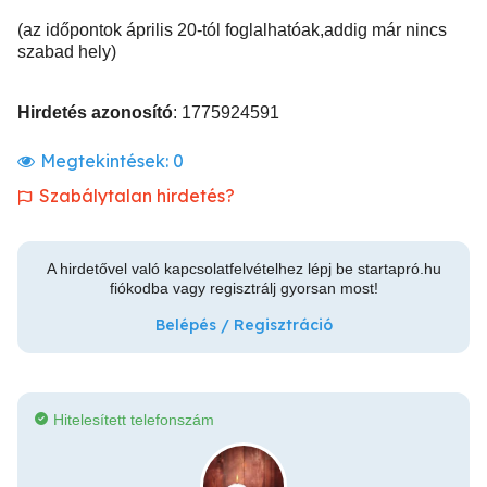
(az időpontok április 20-tól foglalhatóak,addig már nincs
szabad hely)
Hirdetés azonosító
: 1775924591
Megtekintések:
0
Szabálytalan hirdetés?
A hirdetővel való kapcsolatfelvételhez lépj be startapró.hu
fiókodba vagy regisztrálj gyorsan most!
Belépés / Regisztráció
Hitelesített telefonszám