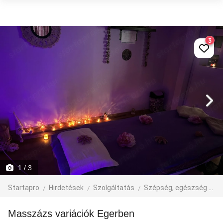
3
1
/ 3
Startapro
Hirdetések
Szolgáltatás
Szépség, egészség
M
Masszázs variációk Egerben