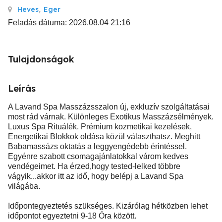
Heves
,
Eger
Feladás dátuma: 2026.08.04 21:16
Tulajdonságok
Leírás
A Lavand Spa Masszázsszalon új, exkluzív szolgáltatásai
most rád várnak. Különleges Exotikus Masszázsélmények.
Luxus Spa Rituálék. Prémium kozmetikai kezelések,
Energetikai Blokkok oldása közül választhatsz. Meghitt
Babamassázs oktatás a leggyengédebb érintéssel.
Egyénre szabott csomagajánlatokkal várom kedves
vendégeimet. Ha érzed,hogy tested-lelked többre
vágyik...akkor itt az idő, hogy belépj a Lavand Spa
világába.
Időpontegyeztetés szükséges. Kizárólag hétközben lehet
időpontot egyeztetni 9-18 Óra között.