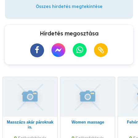
Összes hirdetés megtekintése
Hirdetés megosztása
Masszázs akár pároknak
Women massage
Fehé
is.