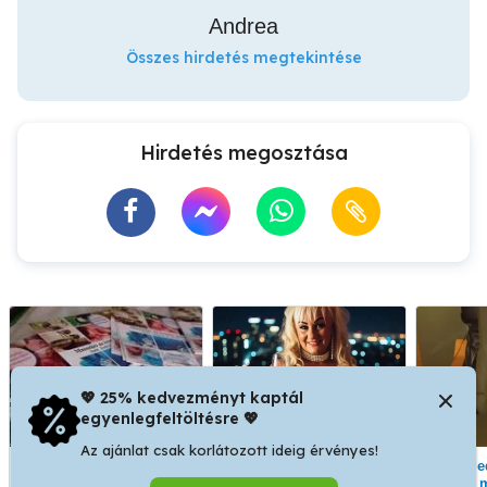
Andrea
Összes hirdetés megtekintése
Hirdetés megosztása
💖 25% kedvezményt kaptál
egyenlegfeltöltésre 💖
Az ajánlat csak korlátozott ideig érvényes!
Masszázs varázs - lélek
Kellemes kikapcsolódás,
Szeged - Jáde köves
Masszázs
Szegeden!)