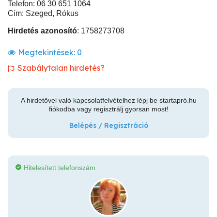
Telefon: 06 30 651 1064
Cím: Szeged, Rókus
Hirdetés azonosító
: 1758273708
Megtekintések:
0
Szabálytalan hirdetés?
A hirdetővel való kapcsolatfelvételhez lépj be startapró.hu
fiókodba vagy regisztrálj gyorsan most!
Belépés / Regisztráció
Hitelesített telefonszám