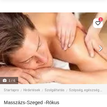
1
1
/ 6
Startapro
Hirdetések
Szolgáltatás
Szépség, egészség
M
Masszázs-Szeged -Rókus