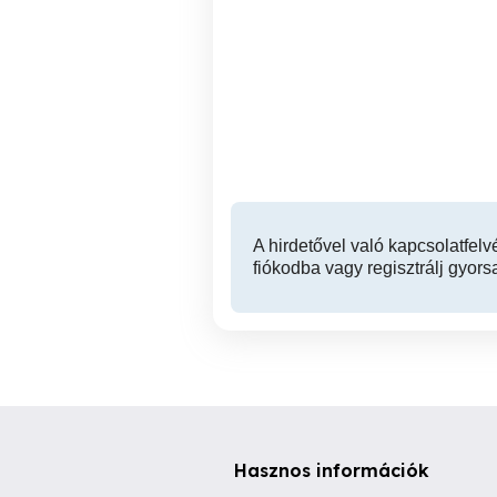
Az Érintés Esszenciája -és
Masszázs akár még ma!
Relax masszázs 11 kerület
XI. kerület
A hirdetővel való kapcsolatfelv
fiókodba vagy regisztrálj gyors
Hasznos információk