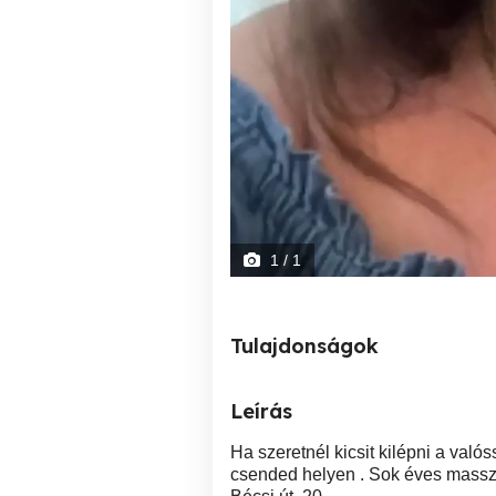
1
/ 1
Tulajdonságok
Leírás
Ha szeretnél kicsit kilépni a valós
csended helyen . Sok éves masszőri