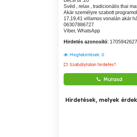
Bécsi út .20
Svéd , relax , tradicionális thai m
Akár személyre szabott programok
17,19,41 villamos vonalán akár h
06307886727
Viber, WhatsApp
Hirdetés azonosító
: 170594262
Megtekintések:
0
Szabálytalan hirdetés?
Mutasd
Hirdetések, melyek érde