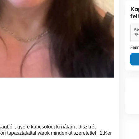
Ka
fe
Fenn
ságból , gyere kapcsolódj ki nálam , diszkrét
 tapasztalattal várok mindenkit szeretettel , 2.Ker