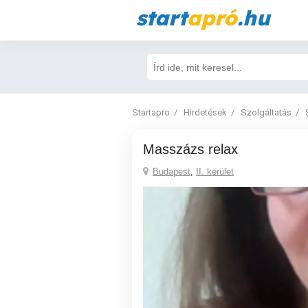
start
apró
.hu
Startapro
Hirdetések
Szolgáltatás
Masszázs relax
Budapest
,
II. kerület