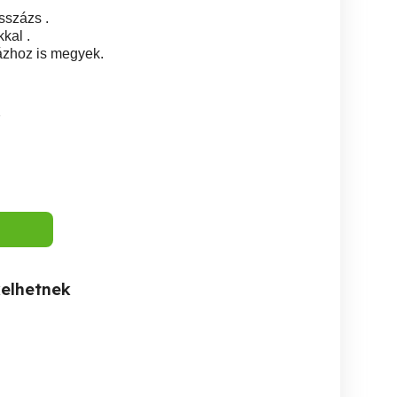
asszázs .
kal .
ázhoz is megyek.
7
kelhetnek