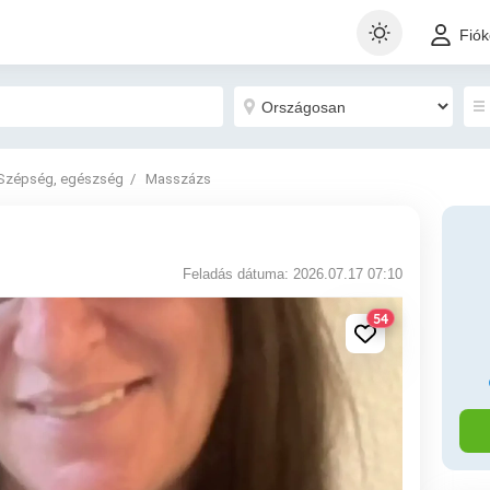
Fió
Szépség, egészség
Masszázs
Feladás dátuma: 2026.07.17 07:10
54