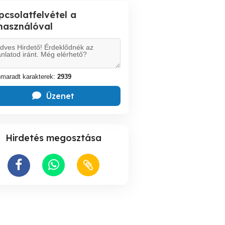
pcsolatfelvétel a
lhasználóval
maradt karakterek:
2939
Üzenet
Hirdetés megosztása