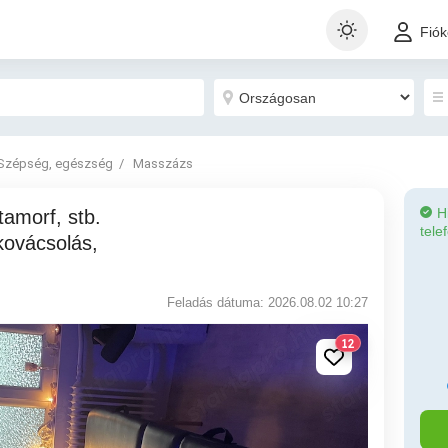
Fió
Szépség, egészség
Masszázs
H
tele
kovácsolás,
Feladás dátuma: 2026.08.02 10:27
12