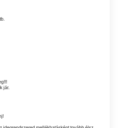
tb.
g!!!
 jár.
j!
idegrendszered,mellékhatásként tovább élsz.