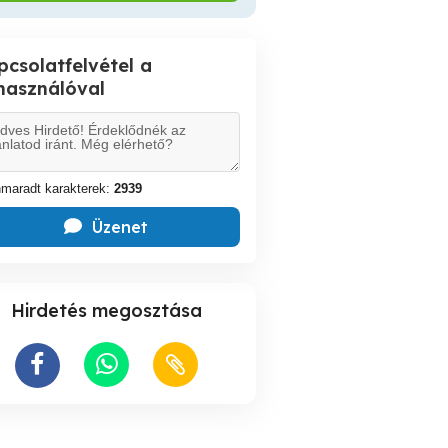
pcsolatfelvétel a
lhasználóval
maradt karakterek:
2939
Üzenet
Hirdetés megosztása