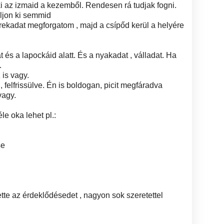
ki az izmaid a kezemből. Rendesen rá tudjak fogni.
ljon ki semmid
rekadat megforgatom , majd a csípőd kerül a helyére
 és a lapockáid alatt. És a nyakadat , válladat. Ha
.
is vagy.
 felfrissülve. Én is boldogan, picit megfáradva
vagy.
e oka lehet pl.:
se
ette az érdeklődésedet , nagyon sok szeretettel