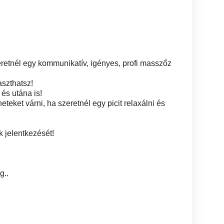
szeretnél egy kommunikatív, igényes, profi masszőz
aszthatsz!
és utána is!
eket várni, ha szeretnél egy picit relaxálni és
 jelentkezését!
g..