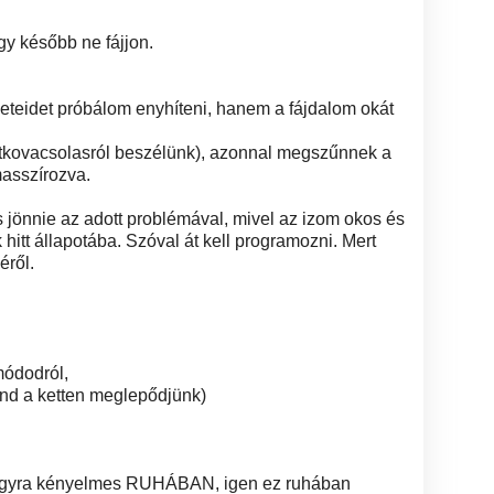
y később ne fájjon.
teidet próbálom enyhíteni, hanem a fájdalom okát
ontkovacsolasról beszélünk), azonnal megszűnnek a
masszírozva.
s jönnie az adott problémával, mivel az izom okos és
 hitt állapotába. Szóval át kell programozni. Mert
éről.
tmódodról,
mind a ketten meglepődjünk)
gyra kényelmes RUHÁBAN, igen ez ruhában