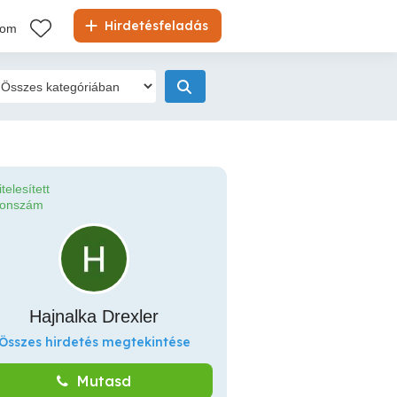
Hirdetésfeladás
kom
itelesített
fonszám
Hajnalka Drexler
Összes hirdetés megtekintése
Mutasd