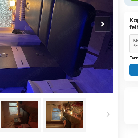
Ka
fe
Fenn