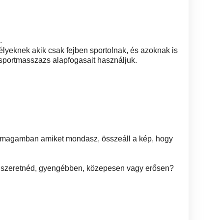
.
yeknek akik csak fejben sportolnak, és azoknak is
 sportmasszazs alapfogasait használjuk.
 magamban amiket mondasz, összeáll a kép, hogy
n szeretnéd, gyengébben, közepesen vagy erősen?