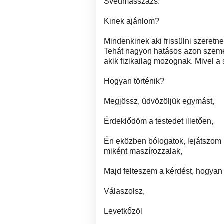
Svédmasszázs:
Kinek ajánlom?
Mindenkinek aki frissülni szeretne
Tehát nagyon hatásos azon személ
akik fizikailag mozognak. Mivel a
Hogyan történik?
Megjössz, üdvözöljük egymást,
Érdeklődöm a testedet illetően,
Én eközben bólogatok, lejátszom
miként maszírozzalak,
Majd felteszem a kérdést, hogya
Válaszolsz,
Levetkőzöl