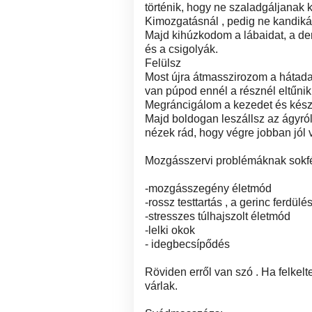
történik, hogy ne szaladgáljanak 
Kimozgatásnál , pedig ne kandiká
Majd kihúzkodom a lábaidat, a de
és a csigolyák.
Felülsz
Most újra átmasszirozom a hátadat
van púpod ennél a résznél eltűnik
Megráncigálom a kezedet és kész 
Majd boldogan leszállsz az ágyról,
nézek rád, hogy végre jobban jól 
Mozgásszervi problémáknak sokfél
-mozgásszegény életmód
-rossz testtartás , a gerinc ferdülé
-stresszes túlhajszolt életmód
-lelki okok
- idegbecsípődés
Röviden erről van szó . Ha felkelt
várlak.