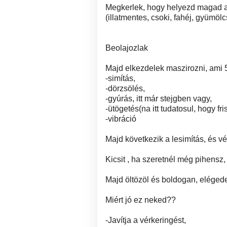
Megkerlek, hogy helyezd magad az
(illatmentes, csoki, fahéj, gyümölc
Beolajozlak
Majd elkezdelek maszirozni, ami 5
-simítás,
-dörzsölés,
-gyúrás, itt már stejgben vagy,
-ütögetés(na itt tudatosul, hogy fri
-vibráció
Majd következik a lesimítás, és vé
Kicsit , ha szeretnél még pihens
Majd öltözöl és boldogan, elégede
Miért jó ez neked??
-Javítja a vérkeringést,