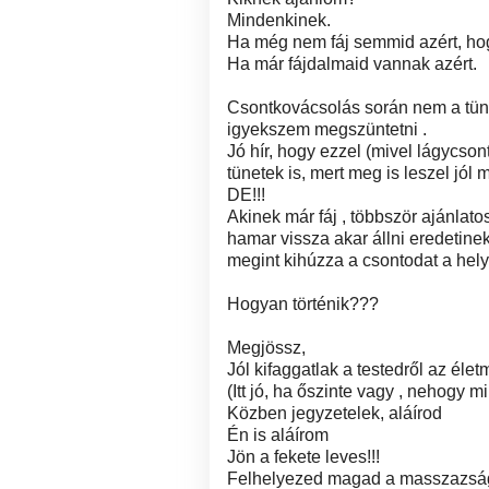
Mindenkinek.
Ha még nem fáj semmid azért, hog
Ha már fájdalmaid vannak azért.
Csontkovácsolás során nem a tüne
igyekszem megszüntetni .
Jó hír, hogy ezzel (mivel lágycs
tünetek is, mert meg is leszel jól 
DE!!!
Akinek már fáj , többször ajánlato
hamar vissza akar állni eredetinek
megint kihúzza a csontodat a hely
Hogyan történik???
Megjössz,
Jól kifaggatlak a testedről az éle
(Itt jó, ha őszinte vagy , nehogy 
Közben jegyzetelek, aláírod
Én is aláírom
Jön a fekete leves!!!
Felhelyezed magad a masszazsá