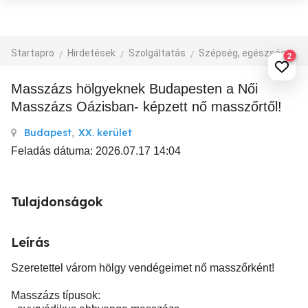
Startapro
Hirdetések
Szolgáltatás
Szépség, egészség
M
2
Masszázs hölgyeknek Budapesten a Női
Masszázs Oázisban- képzett nő masszőrtől!
Budapest
,
XX. kerület
Feladás dátuma: 2026.07.17 14:04
Tulajdonságok
Leírás
Szeretettel várom hölgy vendégeimet nő masszőrként!
Masszázs típusok: