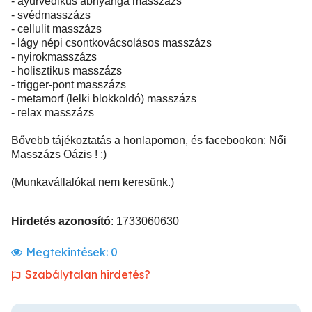
- ayurvédikus abhyanga masszázs
- svédmasszázs
- cellulit masszázs
- lágy népi csontkovácsolásos masszázs
- nyirokmasszázs
- holisztikus masszázs
- trigger-pont masszázs
- metamorf (lelki blokkoldó) masszázs
- relax masszázs
Bővebb tájékoztatás a honlapomon, és facebookon: Női
Masszázs Oázis ! :)
(Munkavállalókat nem keresünk.)
Hirdetés azonosító
: 1733060630
Megtekintések:
0
Szabálytalan hirdetés?