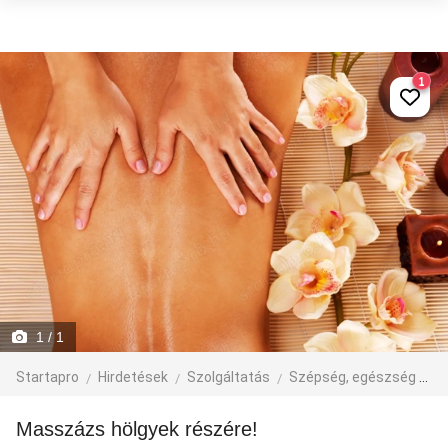
1
1
/ 1
Startapro
Hirdetések
Szolgáltatás
Szépség, egészség
M
Masszázs hölgyek részére!