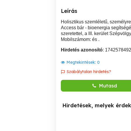
Leírás
Holisztikus szemléletű, személyr
Access bár - bioenergia segítségé
szeretettel, a III. kerület Szépvöl
Mobilszámom: és .
Hirdetés azonosító
: 174257849
Megtekintések:
0
Szabálytalan hirdetés?
Mutasd
Hirdetések, melyek érde