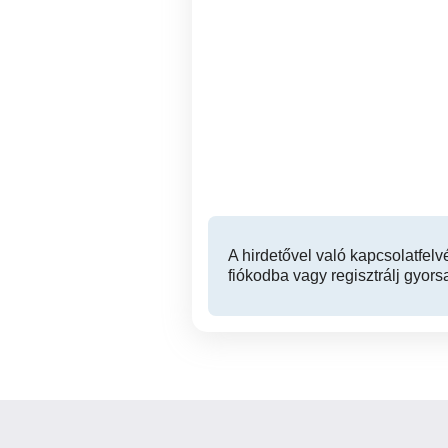
Az Érintés Esszenciája -és
Masszázs akár még ma!
Relax masszázs 11 kerület
XI. kerület
A hirdetővel való kapcsolatfelv
fiókodba vagy regisztrálj gyors