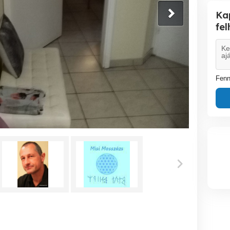
Ka
fe
Fenn