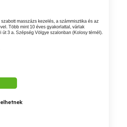
e szabott masszázs kezelés, a számmisztika és az
vel. Több mint 10 éves gyakorlattal, várlak
gyi út 3 a. Szépség Völgye szalonban (Kolosy térnél).
2
kelhetnek