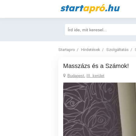
start
apró
.hu
Startapro
Hirdetések
Szolgáltatás
Masszázs és a Számok!
Budapest
,
III. kerület