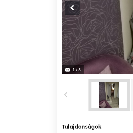
1
/ 3
Tulajdonságok