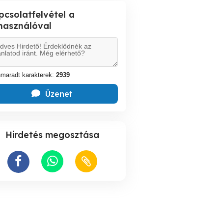
pcsolatfelvétel a
lhasználóval
maradt karakterek:
2939
Üzenet
Hirdetés megosztása