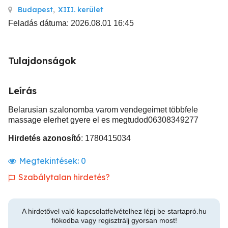
Budapest
,
XIII. kerület
Feladás dátuma: 2026.08.01 16:45
Tulajdonságok
Leírás
Belarusian szalonomba varom vendegeimet többfele
massage elerhet gyere el es megtudod06308349277
Hirdetés azonosító
: 1780415034
Megtekintések:
0
Szabálytalan hirdetés?
A hirdetővel való kapcsolatfelvételhez lépj be startapró.hu
fiókodba vagy regisztrálj gyorsan most!