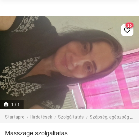
16
1
/ 1
Startapro
Hirdetések
Szolgáltatás
Szépség, egészség
M
masszage szolgaltatas