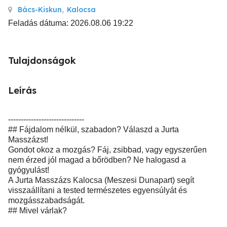
Bács-Kiskun
,
Kalocsa
Feladás dátuma: 2026.08.06 19:22
Tulajdonságok
Leírás
------------------------------
## Fájdalom nélkül, szabadon? Válaszd a Jurta
Masszázst!
Gondot okoz a mozgás? Fáj, zsibbad, vagy egyszerűen
nem érzed jól magad a bőrödben? Ne halogasd a
gyógyulást!
A Jurta Masszázs Kalocsa (Meszesi Dunapart) segít
visszaállítani a tested természetes egyensúlyát és
mozgásszabadságát.
## Mivel várlak?