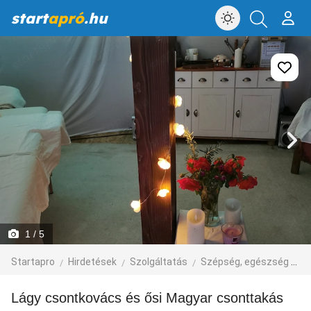
start
apró
.hu
1
/ 5
Startapro
Hirdetések
Szolgáltatás
Szépség, egészség
M
Lágy csontkovács és ősi Magyar csonttakás