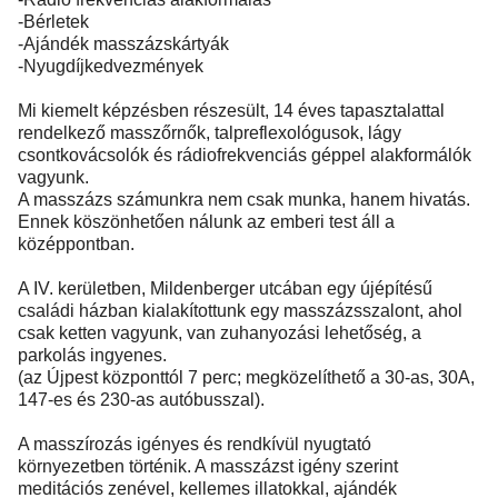
-Bérletek
-Ajándék masszázskártyák
-Nyugdíjkedvezmények
Mi kiemelt képzésben részesült, 14 éves tapasztalattal
rendelkező masszőrnők, talpreflexológusok, lágy
csontkovácsolók és rádiofrekvenciás géppel alakformálók
vagyunk.
A masszázs számunkra nem csak munka, hanem hivatás.
Ennek köszönhetően nálunk az emberi test áll a
középpontban.
A IV. kerületben, Mildenberger utcában egy újépítésű
családi házban kialakítottunk egy masszázsszalont, ahol
csak ketten vagyunk, van zuhanyozási lehetőség, a
parkolás ingyenes.
(az Újpest központtól 7 perc; megközelíthető a 30-as, 30A,
147-es és 230-as autóbusszal).
A masszírozás igényes és rendkívül nyugtató
környezetben történik. A masszázst igény szerint
meditációs zenével, kellemes illatokkal, ajándék