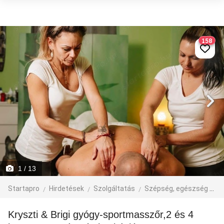
158
1
/ 13
Startapro
Hirdetések
Szolgáltatás
Szépség, egészség
M
Kryszti & Brigi gyógy-sportmasszőr,2 és 4