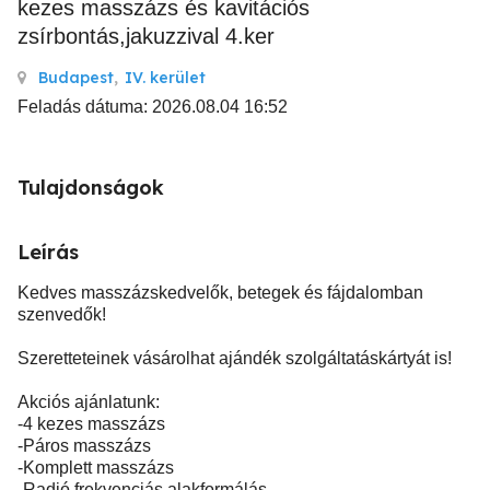
kezes masszázs és kavitációs
zsírbontás,jakuzzival 4.ker
Budapest
,
IV. kerület
Feladás dátuma: 2026.08.04 16:52
Tulajdonságok
Leírás
Kedves masszázskedvelők, betegek és fájdalomban
szenvedők!
Szeretteteinek vásárolhat ajándék szolgáltatáskártyát is!
Akciós ajánlatunk:
-4 kezes masszázs
-Páros masszázs
-Komplett masszázs
-Radió frekvenciás alakformálás