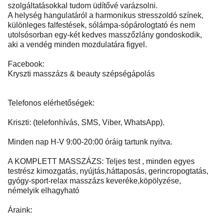
szolgáltatásokkal tudom üdítővé varázsolni.
A helység hangulatáról a harmonikus stresszoldó színek,
különleges falfestések, sólámpa-sópárologtató és nem
utolsósorban egy-két kedves masszőzlány gondoskodik,
aki a vendég minden mozdulatára figyel.
Facebook:
Kryszti masszázs & beauty szépségápolás
Telefonos elérhetőségek:
Kriszti: (telefonhívás, SMS, Viber, WhatsApp).
Minden nap H-V 9:00-20:00 óráig tartunk nyitva.
A KOMPLETT MASSZÁZS: Teljes test , minden egyes
testrész kimozgatás, nyújtás,háttaposás, gerincropogtatás,
gyógy-sport-relax masszázs keveréke,köpölyzése,
némelyik elhagyható
Áraink: