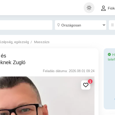
Fió
Szépség, egészség
Masszázs
H
tele
knek Zugló
Feladás dátuma: 2026.08.01 09:24
1