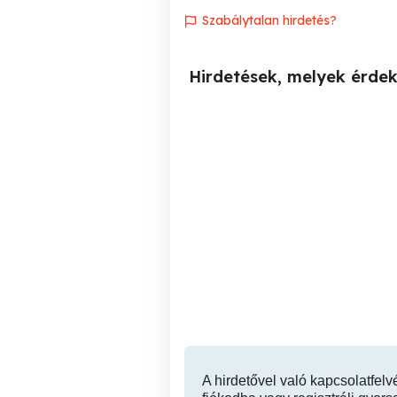
Szabálytalan hirdetés?
Hirdetések, melyek érde
Anka masszázs - testi-lelki
Nyár
kimerültség elleni
masszázs - relaxáció,
felfrissülés Budapesten
IX. kerület
A hirdetővel való kapcsolatfelv