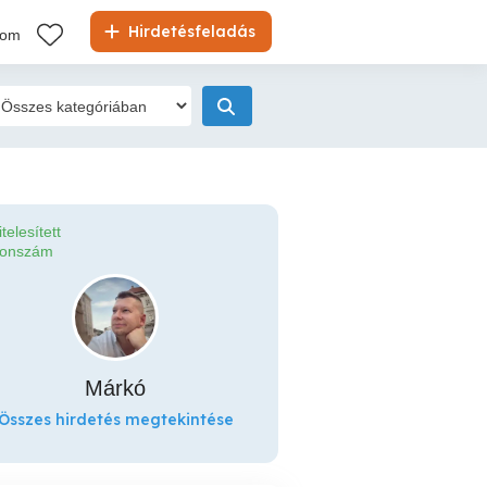
Hirdetésfeladás
kom
itelesített
fonszám
Márkó
Összes hirdetés megtekintése