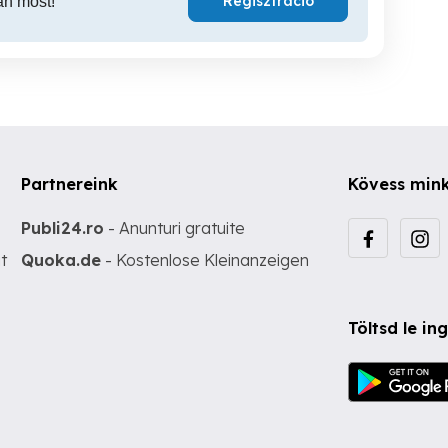
Regisztráció
an most!
Partnereink
Kövess min
Publi24.ro
- Anunturi gratuite
t
Quoka.de
- Kostenlose Kleinanzeigen
Töltsd le i