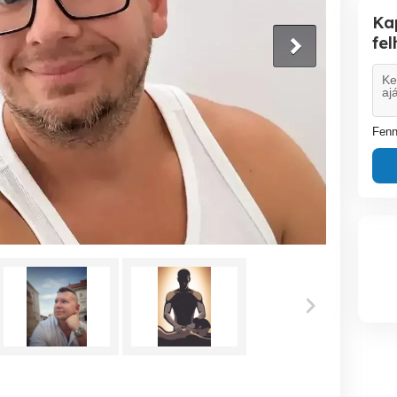
Ka
fe
Fenn