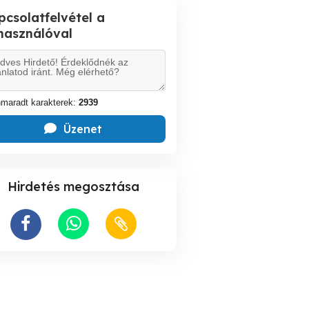
pcsolatfelvétel a
lhasználóval
maradt karakterek:
2939
Üzenet
Hirdetés megosztása