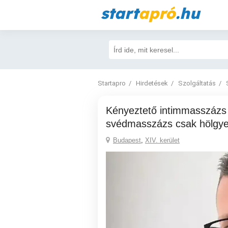
start
apró
.hu
Startapro
Hirdetések
Szolgáltatás
Kényeztető intimmasszázs és
svédmasszázs csak hölgye
Budapest
,
XIV. kerület