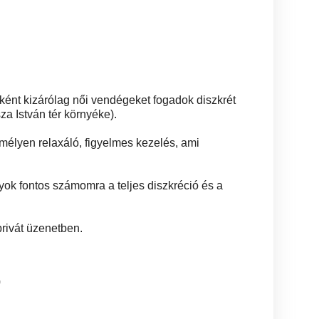
ként kizárólag női vendégeket fogadok diszkrét
za István tér környéke).
élyen relaxáló, figyelmes kezelés, ami
gyok fontos számomra a teljes diszkréció és a
rivát üzenetben.
0