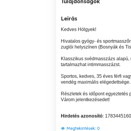
Tulajdonságok
Leírás
Kedves Hölgyek!
Hivatalos gyógy- és sportmasszőr
zuglói helyszínen (Bosnyák és Tis
Klasszikus svédmasszázs alapú, m
tartalmazhat intimmasszázst.
Sportos, kedves, 35 éves férfi va
vendég maximális elégedettsége.
Részletek és időpont egyeztetés p
Várom jelentkezésedet!
Hirdetés azonosító
: 178344516
Megtekintések:
0