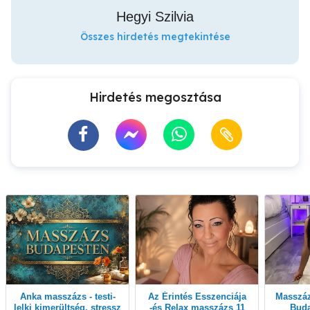
Hegyi Szilvia
Összes hirdetés megtekintése
Hirdetés megosztása
Anka masszázs - testi-
Az Érintés Esszenciája
Masszázs akár még ma!
lelki kimerültség, stressz
-és Relax masszázs 11
Buda