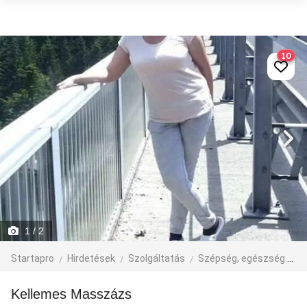
10
1
/ 2
Startapro
Hirdetések
Szolgáltatás
Szépség, egészség
M
Kellemes Masszázs