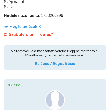
Szép napot
Szilvia
Hirdetés azonosító
: 1753266296
Megtekintések:
0
Szabálytalan hirdetés?
A hirdetővel való kapcsolatfelvételhez lépj be startapró.hu
fiókodba vagy regisztrálj gyorsan most!
Belépés / Regisztráció
Online