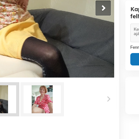
Ka
fe
Fenn