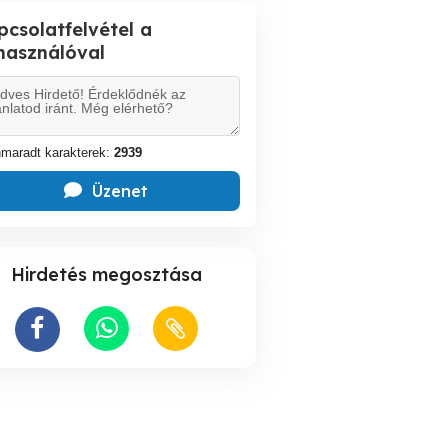
pcsolatfelvétel a
lhasználóval
maradt karakterek:
2939
Üzenet
Hirdetés megosztása