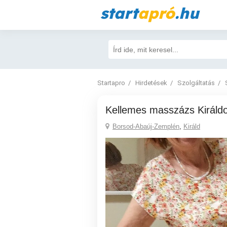
start
apró
.hu
Startapro
Hirdetések
Szolgáltatás
Kellemes masszázs Királd
Borsod-Abaúj-Zemplén
,
Királd