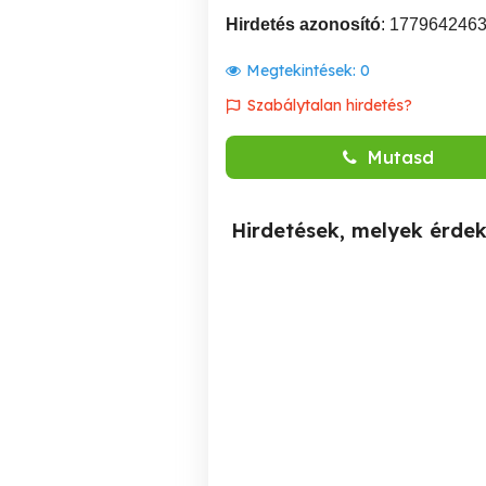
Hirdetés azonosító
: 177964246
Megtekintések:
0
Szabálytalan hirdetés?
Mutasd
Hirdetések, melyek érde
Miskolc Masszázs
Miskolc