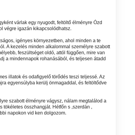
gyként várlak egy nyugodt, feltöltő élményre Ózd
ol végre igazán kikapcsolódhatsz.
tságos, igényes környezetben, ahol minden a te
zól. A kezelés minden alkalommal személyre szabott
mélyebb, feszültséget oldó, attól függően, mire van
dj a mindennapok rohanásából, és teljesen átadd
es illatok és odafigyelő törődés teszi teljessé. Az
újra egyensúlyba kerülj önmagaddal, és feltöltődve
lyre szabott élményre vágysz, nálam megtalálod a
és tökéletes összhangját. Hétfőn s ,szerdán ,
bbi napokon vid ken dolgozom.