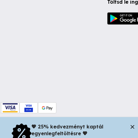
Töltsd le i
💖 25% kedvezményt kaptál
egyenlegfeltöltésre 💖