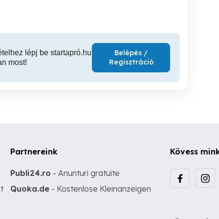
ételhez lépj be startapró.hu
Belépés /
Regisztráció
an most!
Partnereink
Kövess min
Publi24.ro
- Anunturi gratuite
t
Quoka.de
- Kostenlose Kleinanzeigen