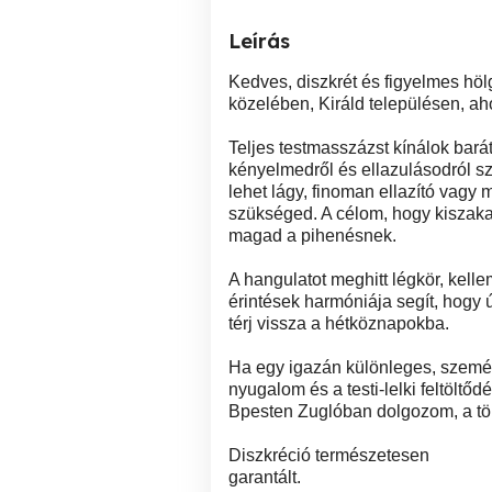
Leírás
Kedves, diszkrét és figyelmes höl
közelében, Királd településen, ah
Teljes testmasszázst kínálok bará
kényelmedről és ellazulásodról s
lehet lágy, finoman ellazító vagy 
szükséged. A célom, hogy kiszaka
magad a pihenésnek.
A hangulatot meghitt légkör, kellem
érintések harmóniája segít, hogy 
térj vissza a hétköznapokba.
Ha egy igazán különleges, szemé
nyugalom és a testi-lelki feltöltőd
Bpesten Zuglóban dolgozom, a tö
Diszkréció természetesen
garantált.