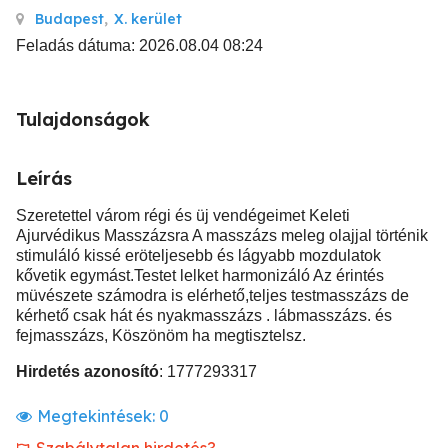
Budapest
,
X. kerület
Feladás dátuma: 2026.08.04 08:24
Tulajdonságok
Leírás
Szeretettel várom régi és üj vendégeimet Keleti
Ajurvédikus Masszázsra A masszázs meleg olajjal történik
stimuláló kissé eröteljesebb és lágyabb mozdulatok
kővetik egymást.Testet lelket harmonizáló Az érintés
müvészete számodra is elérhető,teljes testmasszázs de
kérhető csak hát és nyakmasszázs . lábmasszázs. és
fejmasszázs, Köszönöm ha megtisztelsz.
Hirdetés azonosító
: 1777293317
Megtekintések:
0