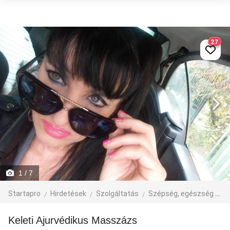
27
1
/ 7
Startapro
Hirdetések
Szolgáltatás
Szépség, egészség
M
Keleti Ajurvédikus Masszázs