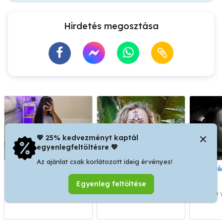
Hirdetés megosztása
💖 25% kedvezményt kaptál
egyenlegfeltöltésre 💖
Az ajánlat csak korlátozott ideig érvényes!
Masszázs akár még ma!
Aromaterápiás
Ny
Budapest Astoria
stresszoldó vagy frissítő-
Egyenleg feltöltése
izomlazító
svédmasszázs doTERRA
V. kerület
XIII. kerület
illóolajokkal Bp. XIII. ker.