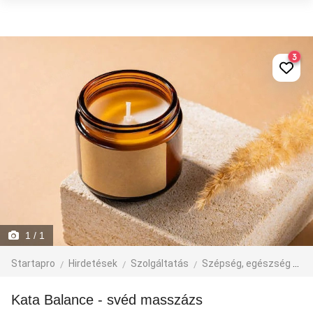
3
1
/ 1
Startapro
Hirdetések
Szolgáltatás
Szépség, egészség
M
Kata Balance - svéd masszázs