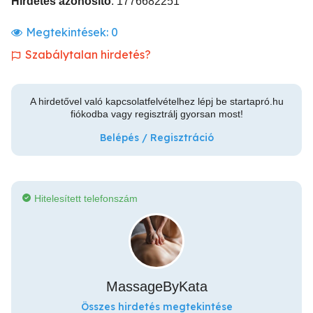
Hirdetés azonosító
: 1776682251
Megtekintések:
0
Szabálytalan hirdetés?
A hirdetővel való kapcsolatfelvételhez lépj be startapró.hu
fiókodba vagy regisztrálj gyorsan most!
Belépés / Regisztráció
Hitelesített telefonszám
MassageByKata
Összes hirdetés megtekintése