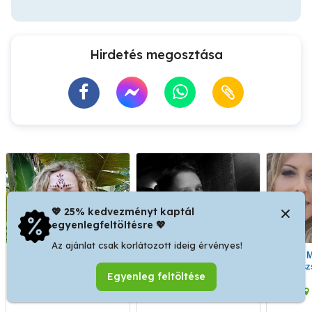
Hirdetés megosztása
💖 25% kedvezményt kaptál
egyenlegfeltöltésre 💖
Az ajánlat csak korlátozott ideig érvényes!
Aromaterápiás
Nyári nyugalom
Masszá
stresszoldó vagy frissítő-
egész
Egyenleg feltöltése
izomlazító
fájda
svédmasszázs doTERRA
XIII. kerület
VIII. kerület
illóolajokkal Bp. XIII. ker.