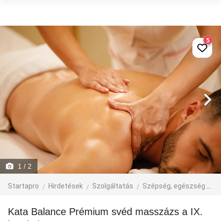
5
1
/ 2
Startapro
Hirdetések
Szolgáltatás
Szépség, egészség
M
Kata Balance Prémium svéd masszázs a IX.