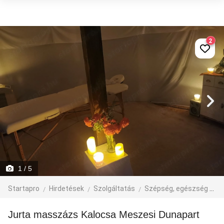
2
1
/ 5
Startapro
Hirdetések
Szolgáltatás
Szépség, egészség
M
Jurta masszázs Kalocsa Meszesi Dunapart