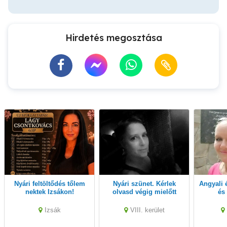
Hirdetés megosztása
Nyári feltöltődés tőlem
Nyári szünet. Kérlek
Angyali érintés....... sport
nektek Izsákon!
olvasd végig mielőtt
és
felhívnál! Köszönöm!
ma
Izsák
VIII. kerület