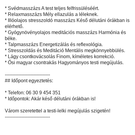
* Svédmasszázs A test teljes felfrissüléséért.
* Relaxmasszázs Mély ellazulás a léleknek.
* Illóolajos stresszoldó masszázs Késő délutáni órákban is
elérhető.
* Gyógynövényolajos meditációs masszázs Harmónia és
béke.
* Talpmasszázs Energetizálás és reflexológia.
* Stresszoldás és Meditáció Mentális megkönnyebbülés.
* Lágy csontkovácsolás Finom, kíméletes korrekció.
* Ősi magyar csontrakás Hagyományos testi megújulás.
------------------------------
## Időpont egyeztetés:
* Telefon: 06 30 9 454 351
* Időpontok: Akár késő délutáni órákban is!
Várom szeretettel a testi-lelki megújulás szigetén!
------------------------------