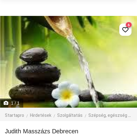
6
1
/ 1
Startapro
Hirdetések
Szolgáltatás
Szépség, egészség
M
Judith Masszázs Debrecen