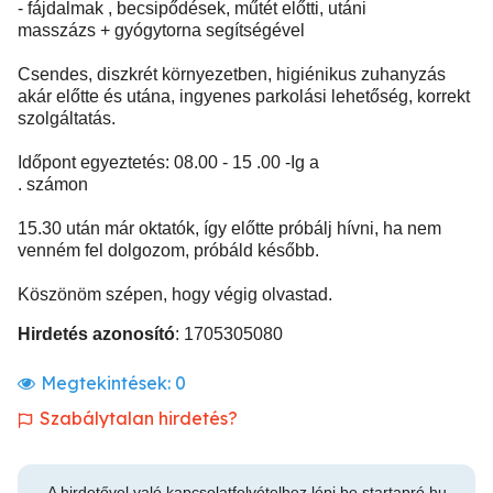
- fájdalmak , becsipődések, műtét előtti, utáni
masszázs + gyógytorna segítségével
Csendes, diszkrét környezetben, higiénikus zuhanyzás
akár előtte és utána, ingyenes parkolási lehetőség, korrekt
szolgáltatás.
Időpont egyeztetés: 08.00 - 15 .00 -Ig a
. számon
15.30 után már oktatók, így előtte próbálj hívni, ha nem
venném fel dolgozom, próbáld később.
Köszönöm szépen, hogy végig olvastad.
Hirdetés azonosító
: 1705305080
Megtekintések:
0
Szabálytalan hirdetés?
A hirdetővel való kapcsolatfelvételhez lépj be startapró.hu