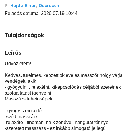
Hajdú-Bihar
,
Debrecen
Feladás dátuma: 2026.07.19 10:44
Tulajdonságok
Leírás
Üdvözletem!
Kedves, türelmes, képzett okleveles masszőr hölgy várja
vendégeit, akik
- gyógyulni , relaxálni, kikapcsolódás céljából szeretnék
szolgáltatást igényelni.
Masszázs lehetőségek:
- gyógy-izomlaztó
-svéd masszázs
-relaxáló - finoman, halk zenével, hangulat fénnyel
-szeretett masszázs - ez inkább simogató jellegű