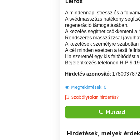
Leírás
A mindennapi stressz és a folyam
A svédmasszázs hatékony segítség
regeneráció támogatásában.
A kezelés segíthet csökkenteni a h
Rendszeres masszázzsal javulhat 
A kezelések személyre szabottan 
A cél minden esetben a testi felfr
Ha szeretnél egy kis feltöltődést 
Bejelentkezés telefonon H-P 9-19
Hirdetés azonosító
: 178003787
Megtekintések:
0
Szabálytalan hirdetés?
Mutasd
Hirdetések, melyek érde