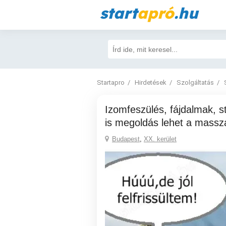
start
apró
.hu
Startapro
Hirdetések
Szolgáltatás
Izomfeszülés, fájdalmak, stressz, fejfájásra
is megoldás lehet a massz
Budapest
,
XX. kerület