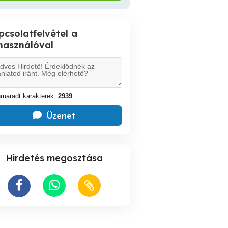
pcsolatfelvétel a
lhasználóval
maradt karakterek:
2939
Üzenet
Hirdetés megosztása