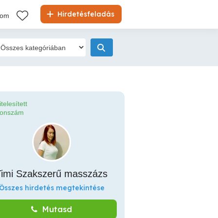
Hirdetésfeladás
kom
itelesített
fonszám
Timi Szakszerű masszázs
Összes hirdetés megtekintése
Mutasd