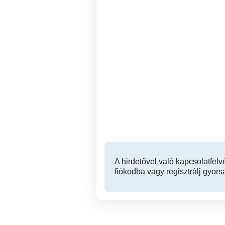
Masszázs akár még ma!
Aromaterápiás stresszoldó
Budapest Astoria
va
sv
ill
V. kerület
A hirdetővel való kapcsolatfelv
fiókodba vagy regisztrálj gyors