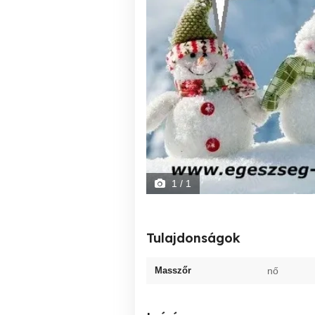
1
/ 1
Tulajdonságok
Masszőr
nő