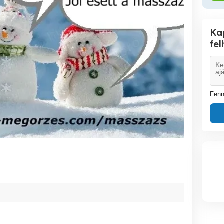
Ka
fe
Fenn