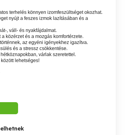
atos terhelés könnyen izomfeszültséget okozhat.
et nyújt a feszes izmok lazításában és a
át-, váll- és nyakfájdalmat.
a közérzet és a mozgás komfortérzete.
történnek, az egyéni igényekhez igazítva.
issülés és a stressz csökkentése.
a hétköznapokban, várlak szeretettel.
 között lehetséges!
2
kelhetnek