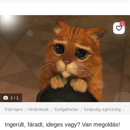
1
1
/ 1
Startapro
Hirdetések
Szolgáltatás
Szépség, egészség
M
Ingerült, fáradt, ideges vagy? Van megoldás!