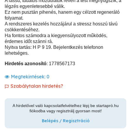
A lassú, tudatos mozdulatok révén a test megnyugszik, a
légzés egyenletesebbé válik.
Ez nem pusztán pihenés, hanem egy célzott regeneráló
folyamat.
A rendszeres kezelés hozzájárul a stressz hosszú távú
csökkentéséhez.
Ha fontos számodra a kiegyensúlyozott működés,
érdemes időt szánni rá.
Nyitva tartás: H P 9 19. Bejelentkezés telefonon
lehetséges.
Hirdetés azonosító
: 1778567173
Megtekintések:
0
Szabálytalan hirdetés?
A hirdetővel való kapcsolatfelvételhez lépj be startapró.hu
fiókodba vagy regisztrálj gyorsan most!
Belépés / Regisztráció