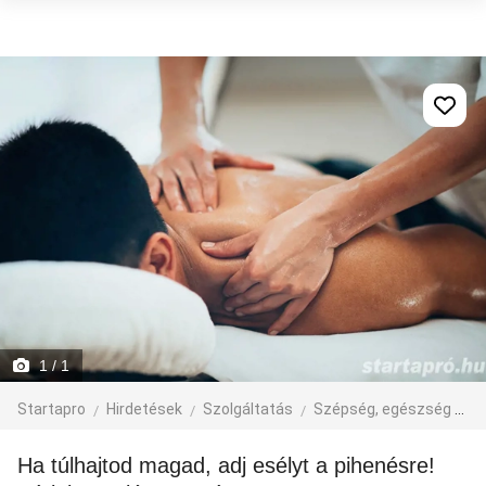
1
/ 1
Startapro
Hirdetések
Szolgáltatás
Szépség, egészség
M
Ha túlhajtod magad, adj esélyt a pihenésre!