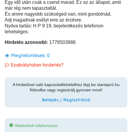
Egy idő után csak a csend marad. Ez az az állapot, amit
már rég nem tapasztaltál.
És amire nagyobb szükséged van, mint gondolnád.
Adj magadnak esélyt erre az érzésre.
Nyitva tartás: H P 9 19, bejelentkezés telefonon
lehetséges.
Hirdetés azonosító
: 1778503886
Megtekintések:
0
Szabálytalan hirdetés?
A hirdetővel való kapcsolatfelvételhez lépj be startapró.hu
fiókodba vagy regisztrálj gyorsan most!
Belépés / Regisztráció
Hitelesített telefonszám