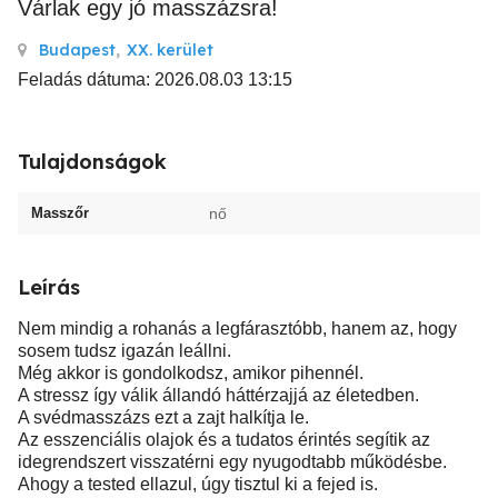
Várlak egy jó masszázsra!
Budapest
,
XX. kerület
Feladás dátuma: 2026.08.03 13:15
Tulajdonságok
Masszőr
nő
Leírás
Nem mindig a rohanás a legfárasztóbb, hanem az, hogy
sosem tudsz igazán leállni.
Még akkor is gondolkodsz, amikor pihennél.
A stressz így válik állandó háttérzajjá az életedben.
A svédmasszázs ezt a zajt halkítja le.
Az esszenciális olajok és a tudatos érintés segítik az
idegrendszert visszatérni egy nyugodtabb működésbe.
Ahogy a tested ellazul, úgy tisztul ki a fejed is.