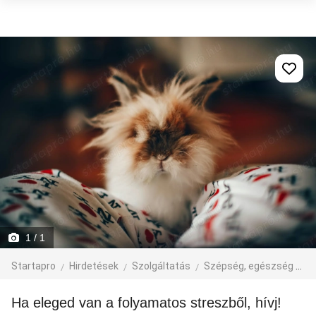
1
/ 1
Startapro
Hirdetések
Szolgáltatás
Szépség, egészség
M
Ha eleged van a folyamatos streszből, hívj!