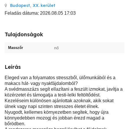
Budapest
,
XX. kerület
Feladás dátuma: 2026.08.05 17:03
Tulajdonságok
Masszőr
nő
Leírás
Eleged van a folyamatos stresszből, ülőmunkából és a
makacs hát- vagy nyakfájdalomból?
A svédmasszázs segít ellazítani a feszült izmokat, javítja a
közérzetet és támogatja a testi-lelki feltöltődést.
Kezeléseim különösen ajánlottak azoknak, akik sokat
ülnek vagy napi szinten stresszes életet élnek.
Nyugodt, kellemes környezetben segítek, hogy újra
könnyedebben mozogj és jobban érezd magad a
bőrödben.