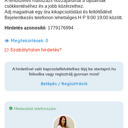
A rendszeres masszázs hozzájárulhat a fájdalmak
csökkentéséhez és a jobb közérzethez.
Adj magadnak egy óra kikapcsolódást és feltöltődést!
Bejelentkezés telefonon lehetséges H P 9:00 19:00 között.
Hirdetés azonosító
: 1779176994
Megtekintések:
0
Szabálytalan hirdetés?
A hirdetővel való kapcsolatfelvételhez lépj be startapró.hu
fiókodba vagy regisztrálj gyorsan most!
Belépés / Regisztráció
Hitelesített telefonszám