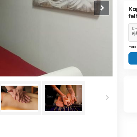
Ka
fe
Fenn