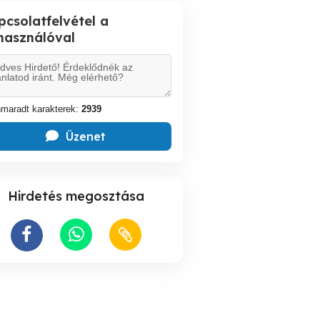
pcsolatfelvétel a
lhasználóval
maradt karakterek:
2939
Üzenet
Hirdetés megosztása