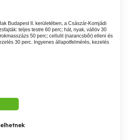
ak Budapest II. kerületében, a Császár-Komjádi
jták: teljes testre 60 perc; hát, nyak, vállöv 30
rokmasszázs 50 perc; cellulit (narancsbőr) elleni és
kezelés 30 perc. Ingyenes állapotfelmérés, kezelés
7
kelhetnek