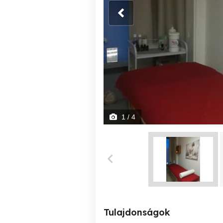
1
/ 4
Tulajdonságok