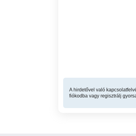
Masszázs,
egészségmegőrzés,
fájdalmak kezelése
IX. kerület
A hirdetővel való kapcsolatfelv
fiókodba vagy regisztrálj gyors