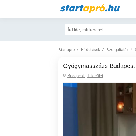
start
apró
.hu
Startapro
Hirdetések
Szolgáltatás
Gyógymasszázs Budapest 
Budapest
,
II. kerület