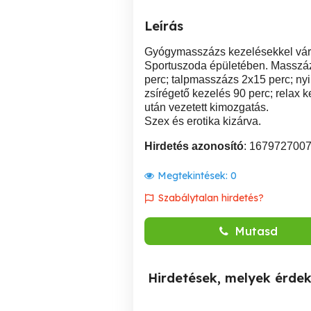
Leírás
Gyógymasszázs kezelésekkel várl
Sportuszoda épületében. Masszázsfa
perc; talpmasszázs 2x15 perc; nyi
zsírégető kezelés 90 perc; relax 
után vezetett kimozgatás.
Szex és erotika kizárva.
Hirdetés azonosító
: 167972700
Megtekintések:
0
Szabálytalan hirdetés?
Mutasd
Hirdetések, melyek érde