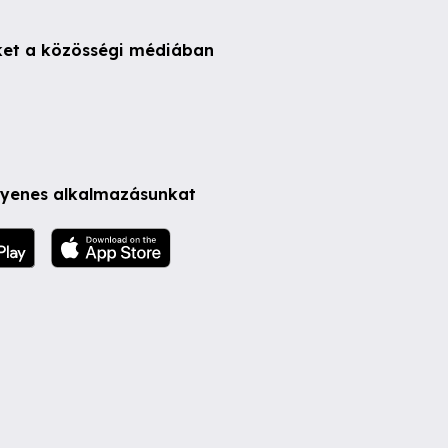
ket a közösségi médiában
ngyenes alkalmazásunkat