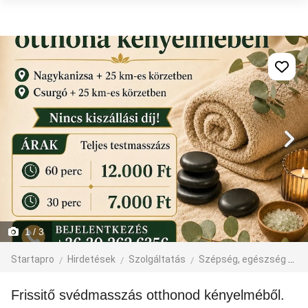
1
/ 3
Startapro
Hirdetések
Szolgáltatás
Szépség, egészség
M
Frissitő svédmasszás otthonod kényelméből.