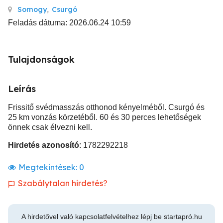
Somogy
,
Csurgó
Feladás dátuma: 2026.06.24 10:59
Tulajdonságok
Leírás
Frissitő svédmasszás otthonod kényelméből. Csurgó és
25 km vonzás körzetéből. 60 és 30 perces lehetőségek
önnek csak élvezni kell.
Hirdetés azonosító
: 1782292218
Megtekintések:
0
Szabálytalan hirdetés?
A hirdetővel való kapcsolatfelvételhez lépj be startapró.hu