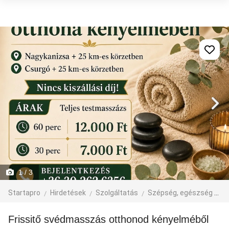
1
/ 3
Startapro
Hirdetések
Szolgáltatás
Szépség, egészség
M
Frissitő svédmasszás otthonod kényelméből