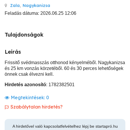
Zala
,
Nagykanizsa
Feladás dátuma: 2026.06.25 12:06
Tulajdonságok
Leírás
Frissitő svédmasszás otthonod kényelméből. Nagykanizsa
és 25 km vonzás körzetéből. 60 és 30 perces lehetőségek
önnek csak élvezni kell.
Hirdetés azonosító
: 1782382501
Megtekintések:
0
Szabálytalan hirdetés?
A hirdetővel való kapcsolatfelvételhez lépj be startapró.hu