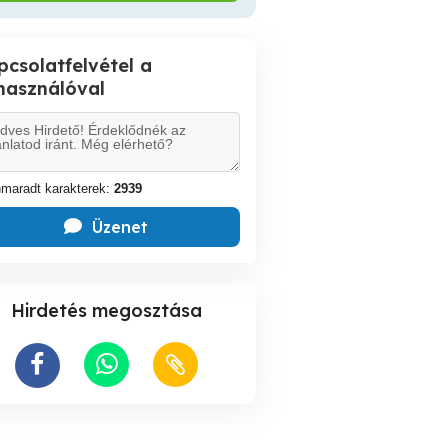
pcsolatfelvétel a
lhasználóval
maradt karakterek:
2939
Üzenet
Hirdetés megosztása