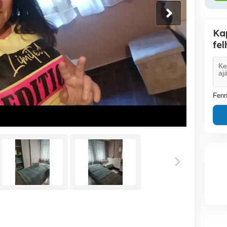
Ka
fe
Fenn