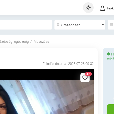
Fió
Szépség, egészség
Masszázs
H
tele
Feladás dátuma: 2026.07.28 09:32
40