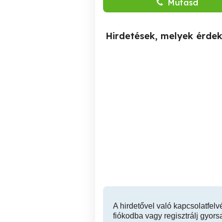
Mutasd
Hirdetések, melyek érde
Masszázs akár még ma!
Aromaterápiás stresszoldó
Budapest Astoria
va
sv
ill
V. kerület
A hirdetővel való kapcsolatfelv
fiókodba vagy regisztrálj gyors