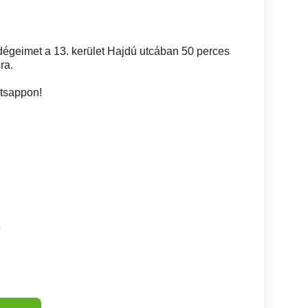
endégeimet a 13. kerület Hajdú utcában 50 perces
ra.
tsappon!
6