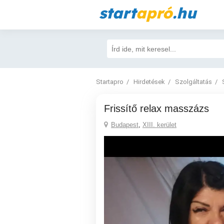
start
apró
.hu
Startapro
Hirdetések
Szolgáltatás
Frissítő relax masszázs
Budapest
,
XIII. kerület