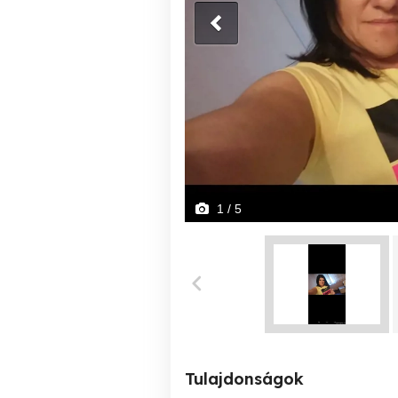
1
/ 5
Tulajdonságok