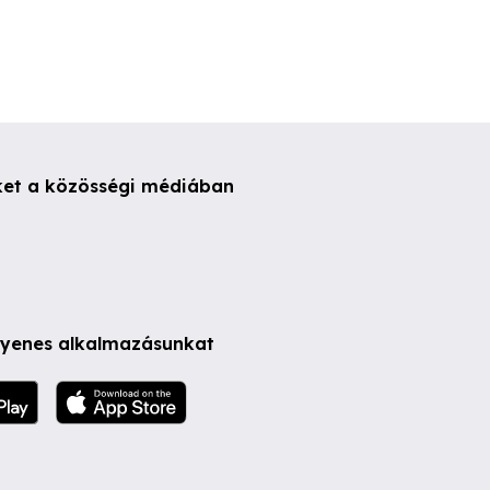
ket a közösségi médiában
ngyenes alkalmazásunkat