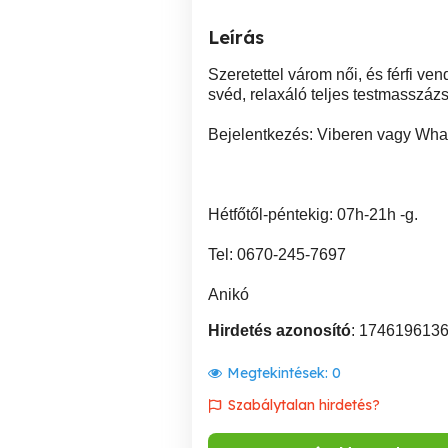
Leírás
Szeretettel várom női, és férfi v
svéd, relaxáló teljes testmasszázs
Bejelentkezés: Viberen vagy Wha
Hétfőtől-péntekig: 07h-21h -g.
Tel: 0670-245-7697
Anikó
Hirdetés azonosító
: 174619613
Megtekintések:
0
Szabálytalan hirdetés?