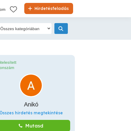
Hirdetésfeladás
kom
itelesített
fonszám
Anikó
Összes hirdetés megtekintése
Mutasd