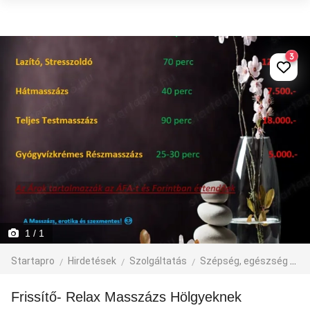
3
1
/ 1
Startapro
Hirdetések
Szolgáltatás
Szépség, egészség
M
Frissítő- Relax Masszázs Hölgyeknek