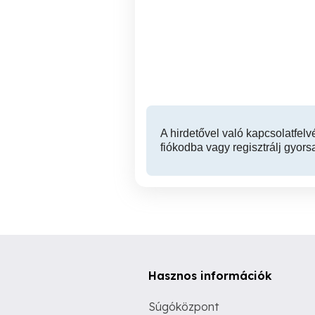
Szeged - Jáde köves
Kellemes kikapcsolódás,
masszázs
Szeged
A hirdetővel való kapcsolatfelv
fiókodba vagy regisztrálj gyors
Hasznos információk
Súgóközpont