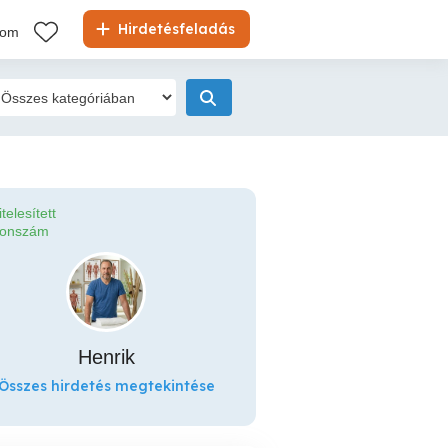
Hirdetésfeladás
kom
itelesített
fonszám
Henrik
Összes hirdetés megtekintése