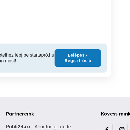
Masszázs -Szeged
Svédmassz
Szegeden!)
Szeged
Szeged
ételhez lépj be startapró.hu
Belépés /
Regisztráció
an most!
Partnereink
Kövess min
Publi24.ro
- Anunturi gratuite