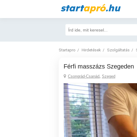
start
apró
.hu
Startapro
Hirdetések
Szolgáltatás
Férfi masszázs Szegeden
Csongrád-Csanád
,
Szeged