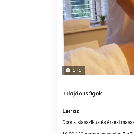
1
/ 1
Tulajdonságok
Leírás
Sport-, klasszikus és érzéki massz