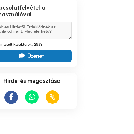
pcsolatfelvétel a
lhasználóval
maradt karakterek:
2939
Üzenet
Hirdetés megosztása