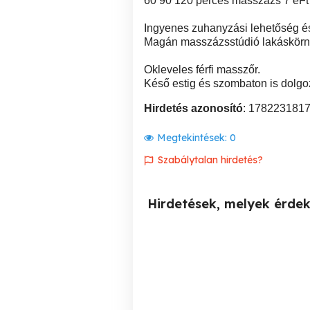
60 90 120 perces masszázs 7 eFt f
Ingyenes zuhanyzási lehetőség és
Magán masszázsstúdió lakáskörn
Okleveles férfi masszőr.
Késő estig és szombaton is dolgo
Hirdetés azonosító
: 178223181
Megtekintések:
0
Szabálytalan hirdetés?
Hirdetések, melyek érde