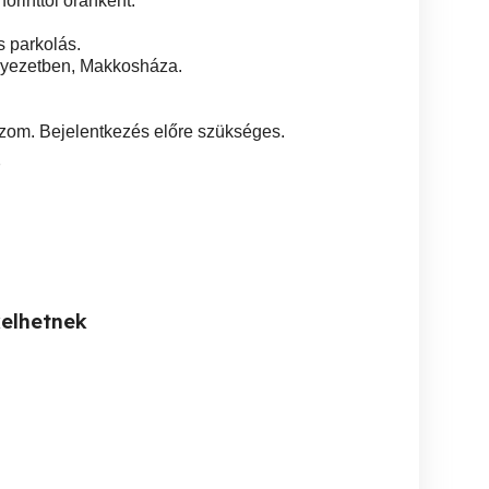
orinttól óránként.
 parkolás.
yezetben, Makkosháza.
zom. Bejelentkezés előre szükséges.
7
kelhetnek