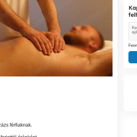
Ka
fe
Fenn
ázs férfiaknak.