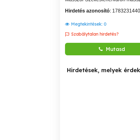
Hirdetés azonosító
: 178323144
Megtekintések:
0
Szabálytalan hirdetés?
Mutasd
Hirdetések, melyek érde
Women massage