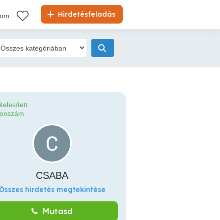
Hirdetésfeladás
kom
itelesített
fonszám
CSABA
Összes hirdetés megtekintése
Mutasd