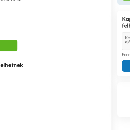
0
Ka
fe
Fenn
kelhetnek
Fehérvár masszázs
Masszázs........
BéZSé masszázs -
Széke