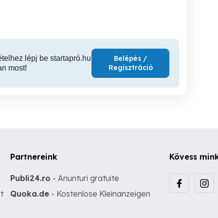
Székesfehérvár
Székesfehérvár
Szék
ételhez lépj be startapró.hu
Belépés /
Regisztráció
an most!
Partnereink
Kövess min
Publi24.ro
- Anunturi gratuite
t
Quoka.de
- Kostenlose Kleinanzeigen