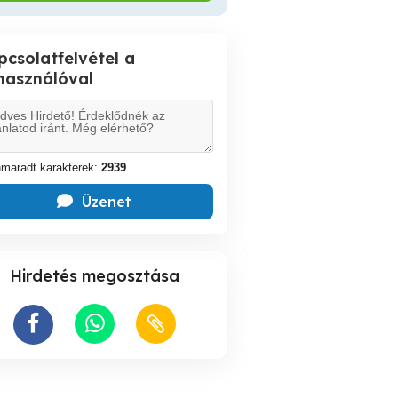
pcsolatfelvétel a
lhasználóval
maradt karakterek:
2939
Üzenet
Hirdetés megosztása
Masszázs
Masszázs , nyugtató
sfehérvár
Székesfehérváron
masszázs