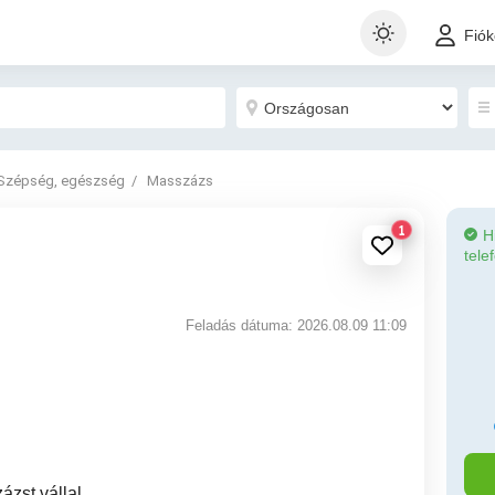
Fió
Szépség, egészség
Masszázs
1
H
tele
Feladás dátuma: 2026.08.09 11:09
zst vállal.