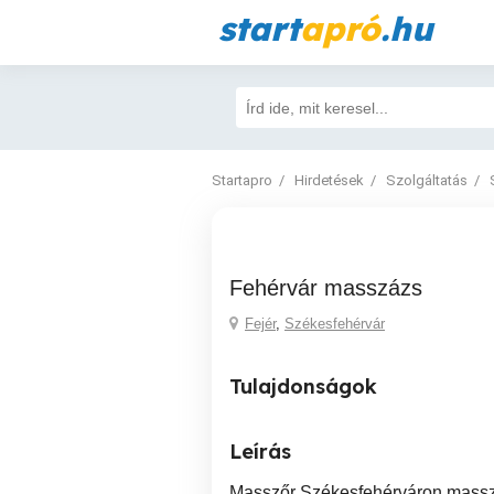
start
apró
.hu
Startapro
Hirdetések
Szolgáltatás
Fehérvár masszázs
Fejér
,
Székesfehérvár
Tulajdonságok
Leírás
Masszőr Székesfehérváron masszá