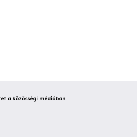
esfehérvár
Székesfehérvár
Székesfehér
ket a közösségi médiában