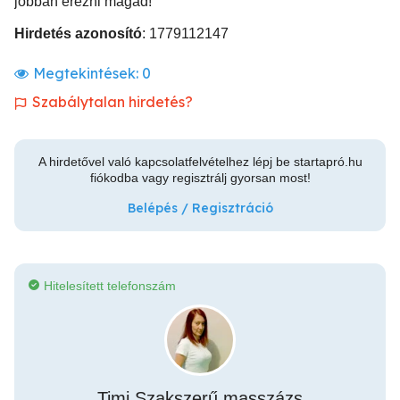
jobban érezni magad!
Hirdetés azonosító
: 1779112147
Megtekintések:
0
Szabálytalan hirdetés?
A hirdetővel való kapcsolatfelvételhez lépj be startapró.hu
fiókodba vagy regisztrálj gyorsan most!
Belépés / Regisztráció
Hitelesített telefonszám
Timi Szakszerű masszázs