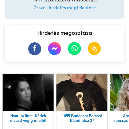
Összes hirdetés megtekintése
Hirdetés megosztása
Nyári szünet. Kérlek
1055 Budapest Balassi
Aromaterápiás
olvasd végig mielőtt
Bálint utca 27
stresszol
felhívnál! Köszönöm!
i