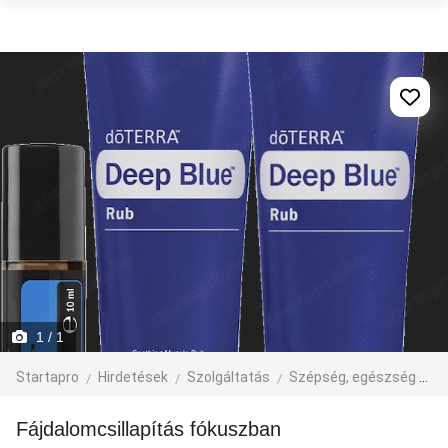
1
/ 1
Startapro
Hirdetések
Szolgáltatás
Szépség, egészség
M
Fájdalomcsillapítás fókuszban