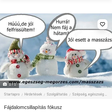
1
/ 1
Startapro
Hirdetések
Szolgáltatás
Szépség, egészség
M
Fájdalomcsillapítás fókusz