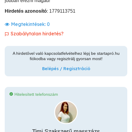
jobban érezni magad!
Hirdetés azonosító
: 1779113751
Megtekintések:
0
Szabálytalan hirdetés?
A hirdetővel való kapcsolatfelvételhez lépj be startapró.hu
fiókodba vagy regisztrálj gyorsan most!
Belépés / Regisztráció
Hitelesített telefonszám
Timi Szakszerű masszázs