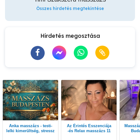
Összes hirdetés megtekintése
Hirdetés megosztása
Anka masszázs - testi-
Az Érintés Esszenciája
Masszázs akár még ma!
lelki kimerültség, stressz
-és Relax masszázs 11
Buda
elleni relax, svéd és
kerület