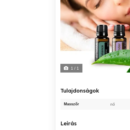
1
/ 1
Tulajdonságok
Masszőr
nő
Leírás