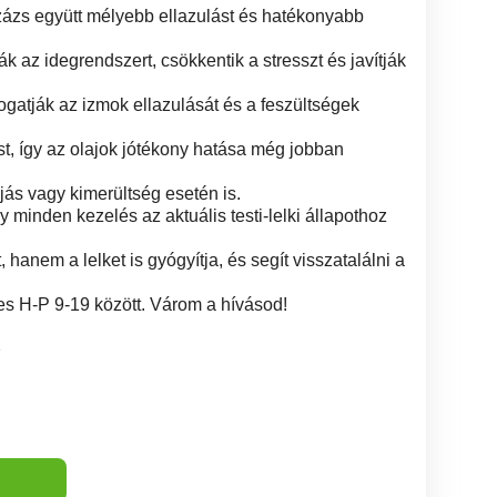
zázs együtt mélyebb ellazulást és hatékonyabb
ák az idegrendszert, csökkentik a stresszt és javítják
ogatják az izmok ellazulását és a feszültségek
t, így az olajok jótékony hatása még jobban
jás vagy kimerültség esetén is.
y minden kezelés az aktuális testi-lelki állapothoz
hanem a lelket is gyógyítja, és segít visszatalálni a
es H-P 9-19 között. Várom a hívásod!
2