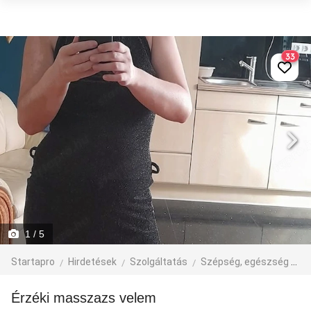
33
1
/ 5
Startapro
Hirdetések
Szolgáltatás
Szépség, egészség
M
Érzéki masszazs velem