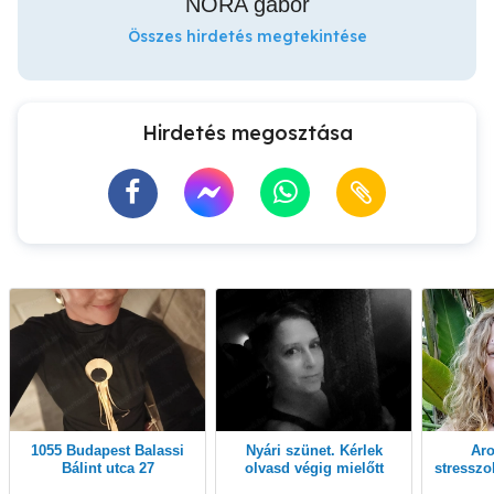
NÓRA gabor
Összes hirdetés megtekintése
Hirdetés megosztása
1055 Budapest Balassi
Nyári szünet. Kérlek
Aromaterápiás
Bálint utca 27
olvasd végig mielőtt
stresszol
felhívnál! Köszönöm!
i