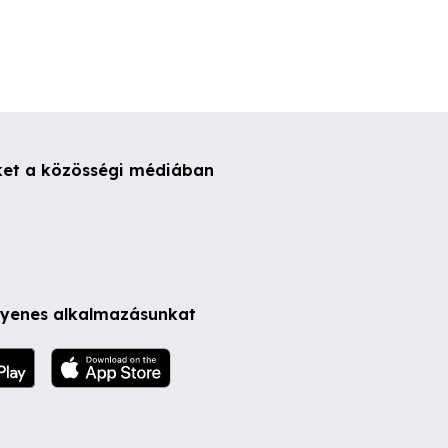
ket a közösségi médiában
ngyenes alkalmazásunkat