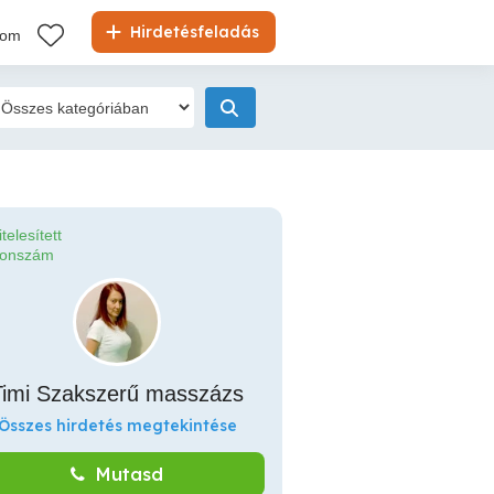
Hirdetésfeladás
kom
itelesített
fonszám
Timi Szakszerű masszázs
Összes hirdetés megtekintése
Mutasd