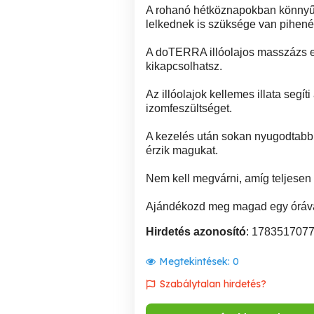
A rohanó hétköznapokban könnyű 
lelkednek is szüksége van pihené
A doTERRA illóolajos masszázs eg
kikapcsolhatsz.
Az illóolajok kellemes illata segí
izomfeszültséget.
A kezelés után sokan nyugodtabb
érzik magukat.
Nem kell megvárni, amíg teljesen 
Ajándékozd meg magad egy órával
Hirdetés azonosító
: 178351707
Megtekintések:
0
Szabálytalan hirdetés?