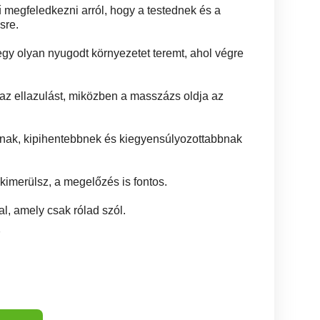
megfeledkezni arról, hogy a testednek és a
sre.
y olyan nyugodt környezetet teremt, ahol végre
ti az ellazulást, miközben a masszázs oldja az
nak, kipihentebbnek és kiegyensúlyozottabbnak
kimerülsz, a megelőzés is fontos.
, amely csak rólad szól.
7