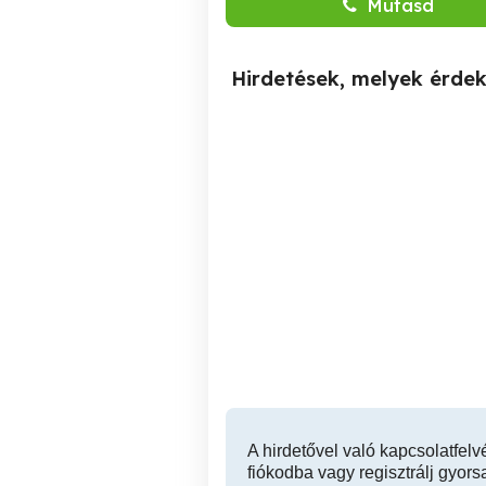
Mutasd
Hirdetések, melyek érde
Az Érintés Esszenciája -és
Masszázs akár még ma!
Relax masszázs 11 kerület
XI. kerület
A hirdetővel való kapcsolatfelv
fiókodba vagy regisztrálj gyors