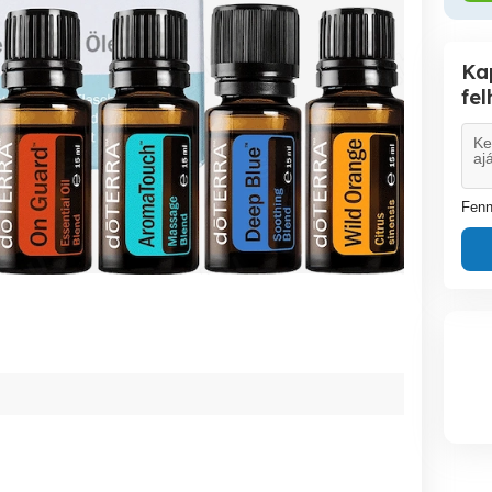
Ka
fe
Fenn