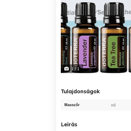
1
/ 1
Tulajdonságok
Masszőr
nő
Leírás