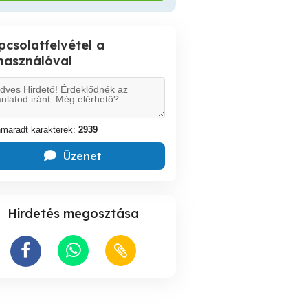
pcsolatfelvétel a
lhasználóval
maradt karakterek:
2939
Üzenet
Hirdetés megosztása