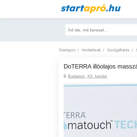
start
apró
.hu
Startapro
Hirdetések
Szolgáltatás
doTERRA illóolajos massz
Budapest
,
XX. kerület