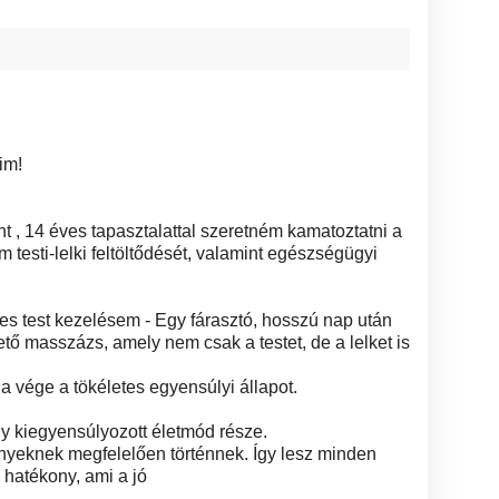
im!
 , 14 éves tapasztalattal szeretném kamatoztatni a
 testi-lelki feltöltődését, valamint egészségügyi
jes test kezelésem - Egy fárasztó, hosszú nap után
ő masszázs, amely nem csak a testet, de a lelket is
 vége a tökéletes egyensúlyi állapot.
 kiegyensúlyozott életmód része.
nyeknek megfelelően történnek. Így lesz minden
hatékony, ami a jó