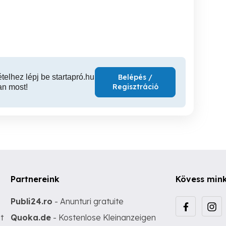
édmasszázs doTERRA
fájdalm
óolajokkal Bp. XIII. ker.
XIII. kerület
VIII. kerület
IX
ételhez lépj be startapró.hu
Belépés /
Regisztráció
an most!
Partnereink
Kövess min
Publi24.ro
- Anunturi gratuite
t
Quoka.de
- Kostenlose Kleinanzeigen