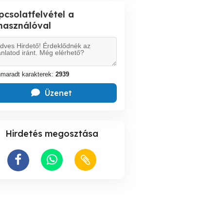
pcsolatfelvétel a
lhasználóval
maradt karakterek:
2939
Üzenet
Hirdetés megosztása