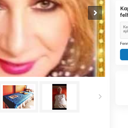
Ka
fe
Fenn