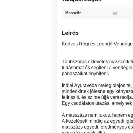
Masszőr
nő
Leírás
Kedves Régi és Leendő Vendége
Többszörös okleveles masszőrként
tudásomat és segíteni a vendégeim
panaszaikat enyhíteni.
Indiai Ayuraveda meleg olajos tel
mindenkinek jólesne egy kényeztet
felfrissíti, és szinte újjá varázsolja.
Egy csodálatos utazás, amelynek a
A masszázs nem luxus, hanem egy
A kezelések mindig az egyedi igé
masszázs egyedi, eredményes és 
masszázs egyik titka.