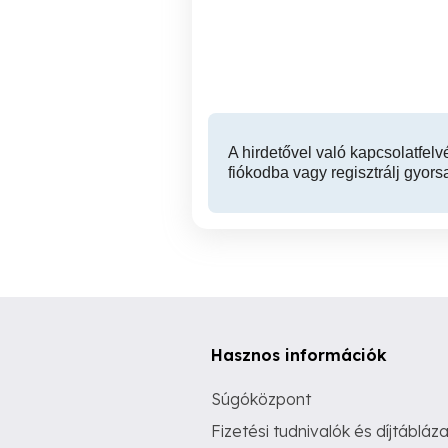
sv
ill
V. kerület
A hirdetővel való kapcsolatfelv
fiókodba vagy regisztrálj gyors
Hasznos információk
Súgóközpont
Fizetési tudnivalók és díjtábláza