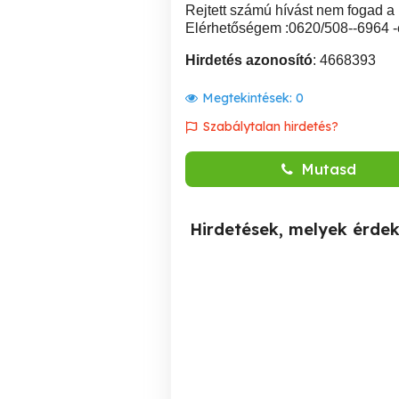
Rejtett számú hívást nem fogad a
Elérhetőségem :0620/508--6964 -
Hirdetés azonosító
: 4668393
Megtekintések:
0
Szabálytalan hirdetés?
Mutasd
Hirdetések, melyek érde
Masszázs akár még ma!
Aromaterápiás stresszoldó
Budapest Astoria
va