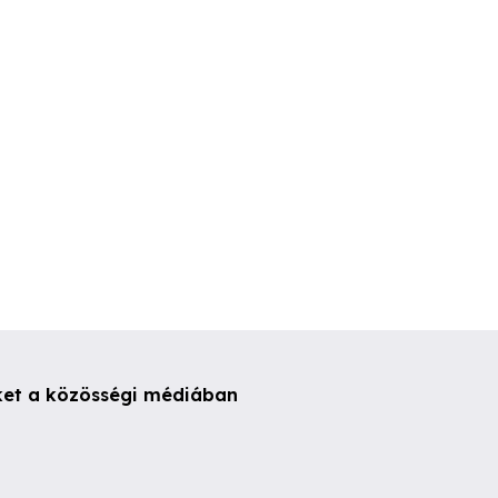
ak kezelése
. kerület
IX. kerület
IX. kerület
ket a közösségi médiában