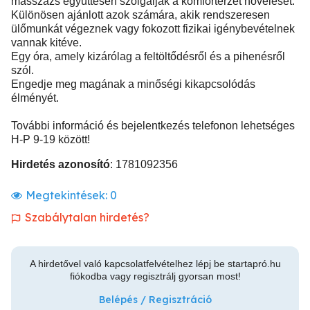
masszázs együttesen szolgálják a komfortérzet növelését.
Különösen ajánlott azok számára, akik rendszeresen
ülőmunkát végeznek vagy fokozott fizikai igénybevételnek
vannak kitéve.
Egy óra, amely kizárólag a feltöltődésről és a pihenésről
szól.
Engedje meg magának a minőségi kikapcsolódás
élményét.
További információ és bejelentkezés telefonon lehetséges
H-P 9-19 között!
Hirdetés azonosító
: 1781092356
Megtekintések:
0
Szabálytalan hirdetés?
A hirdetővel való kapcsolatfelvételhez lépj be startapró.hu
fiókodba vagy regisztrálj gyorsan most!
Belépés / Regisztráció