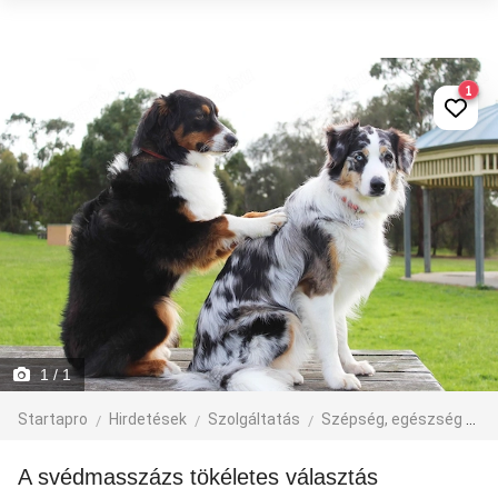
1
1
/ 1
Startapro
Hirdetések
Szolgáltatás
Szépség, egészség
M
A svédmasszázs tökéletes választás